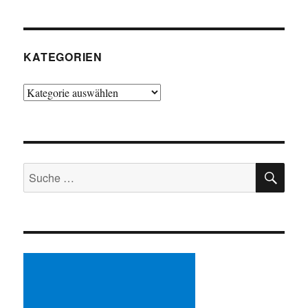
KATEGORIEN
Kategorien
SU
Suche
nach: