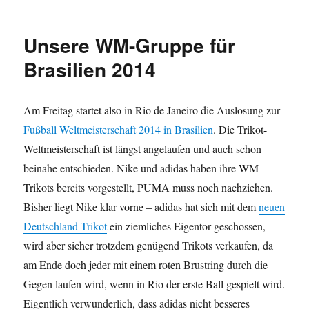
Mucho
Gaucho!
Das
Unsere WM-Gruppe für
neue
Argentinien
Brasilien 2014
Away
Trikot
zur
Am Freitag startet also in Rio de Janeiro die Auslosung zur
WM
Fußball Weltmeisterschaft 2014 in Brasilien
. Die Trikot-
2014
Weltmeisterschaft ist längst angelaufen und auch schon
beinahe entschieden. Nike und adidas haben ihre WM-
Trikots bereits vorgestellt, PUMA muss noch nachziehen.
Bisher liegt Nike klar vorne – adidas hat sich mit dem
neuen
Deutschland-Trikot
ein ziemliches Eigentor geschossen,
wird aber sicher trotzdem genügend Trikots verkaufen, da
am Ende doch jeder mit einem roten Brustring durch die
Gegen laufen wird, wenn in Rio der erste Ball gespielt wird.
Eigentlich verwunderlich, dass adidas nicht besseres