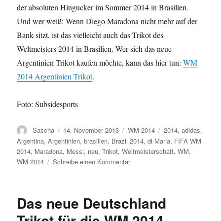
der absoluten Hingucker im Sommer 2014 in Brasilien.
Und wer weiß: Wenn Diego Maradona nicht mehr auf der
Bank sitzt, ist das vielleicht auch das Trikot des
Weltmeisters 2014 in Brasilien. Wer sich das neue
Argentinien Trikot kaufen möchte, kann das hier tun:
WM
2014 Argentinien Trikot
.
Foto: Subsidesports
Autor
Veröffentlicht
Kategorien
Schlagwörter
Sascha
14. November 2013
WM 2014
2014
,
adidas
,
am
Argentina
,
Argentinien
,
brasilien
,
Brazil 2014
,
di Maria
,
FIFA WM
2014
,
Maradona
,
Messi
,
neu
,
Trikot
,
Weltmeisterschaft
,
WM
,
zu
WM 2014
Schreibe einen Kommentar
WM
Trikot
Argentinien
Das neue Deutschland
in
Buenos
Trikot für die WM 2014 –