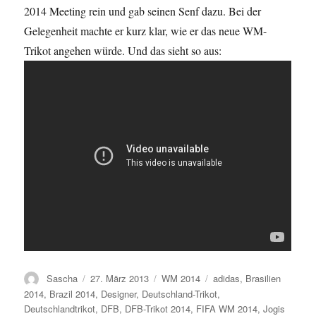
2014 Meeting rein und gab seinen Senf dazu. Bei der
Gelegenheit machte er kurz klar, wie er das neue WM-
Trikot angehen würde. Und das sieht so aus:
Autor
Veröffentlicht
Kategorien
Schlagwörter
Sascha
27. März 2013
WM 2014
adidas
,
Brasilien
am
2014
,
Brazil 2014
,
Designer
,
Deutschland-Trikot
,
Deutschlandtrikot
,
DFB
,
DFB-Trikot 2014
,
FIFA WM 2014
,
Jogis