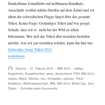
Dunkelblaue Grundfarbe mit hellblauem Rundhals-
Ausschnitt, weißen adidas-Streifen auf dem Ärmel und vor
allem der schwedischen Flagge längst über das gesamte
Trikot. Keine Frage: Großartiges Trikot und wie gesagt:
Schade, dass wir es nicht bei der WM zu sehen
bekommen. Wer sich das Trikot aber trotzdem bestellen
möchte, was wir gut verstehen würden, kann das hier tun:
Schweden Away Trikot 2014
„Schweden auch ohne WM 2014 mit neuem Trikot“
weiterlesen
Autor
Veröffentlicht
Kategorien
Schlagwörter
Sascha
21. Februar 2014
WM 2014
adidas
,
am
Argentinien
,
Auswärtstrikot
,
away
,
deutschland
,
FIFA WM 2014
,
iniesta
,
Messi
,
Mexiko
,
neu
,
Schweden
,
spanien
,
Trikot-
Kollektion
,
Weltmeisterschaft
,
WM
,
WM 2014
,
World Cup
,
Xavi
,
zu
Zlatan
Schreibe einen Kommentar
Schweden
auch
ohne