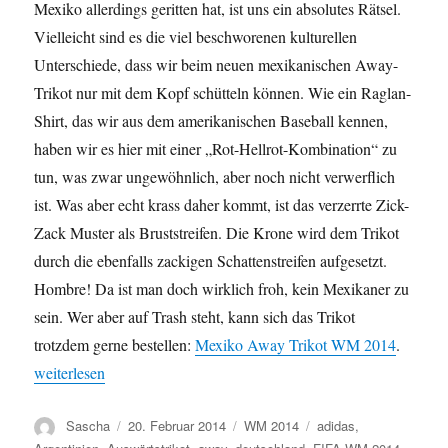
Mexiko allerdings geritten hat, ist uns ein absolutes Rätsel.
Vielleicht sind es die viel beschworenen kulturellen
Unterschiede, dass wir beim neuen mexikanischen Away-
Trikot nur mit dem Kopf schütteln können. Wie ein Raglan-
Shirt, das wir aus dem amerikanischen Baseball kennen,
haben wir es hier mit einer „Rot-Hellrot-Kombination“ zu
tun, was zwar ungewöhnlich, aber noch nicht verwerflich
ist. Was aber echt krass daher kommt, ist das verzerrte Zick-
Zack Muster als Bruststreifen. Die Krone wird dem Trikot
durch die ebenfalls zackigen Schattenstreifen aufgesetzt.
Hombre! Da ist man doch wirklich froh, kein Mexikaner zu
sein. Wer aber auf Trash steht, kann sich das Trikot
trotzdem gerne bestellen:
Mexiko Away Trikot WM 2014
.
„Mexikaner will man auch nicht sein – das neue Mexiko Away T
weiterlesen
Autor
Veröffentlicht
Kategorien
Schlagwörter
Sascha
20. Februar 2014
WM 2014
adidas
,
am