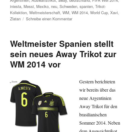
Argentinien
,
Auswärtstrikot
,
away
,
deutschland
,
FIFA WM 2014
,
iniesta
,
Messi
,
Mexiko
,
neu
,
Schweden
,
spanien
,
Trikot-
Kollektion
,
Weltmeisterschaft
,
WM
,
WM 2014
,
World Cup
,
Xavi
,
zu
Zlatan
Schreibe einen Kommentar
Mexikaner
will
man
Weltmeister Spanien stellt
auch
nicht
sein neues Away Trikot zur
sein
WM 2014 vor
–
das
neue
Mexiko
Gestern berichteten
Away
wir bereits über das
Trikot
neue Argentinien
zur
WM
Away Trikot für den
2014
brasilianischen
Sommer 2014. Neben
dem Ausweichtrikot