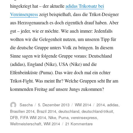
hingekriegt hat – der aktuelle
adidas Trikotsatz bei
Vereinsexpress
zeigt beispielhaft, dass die Trikot-Designer
aus Herzogenaurach es doch eigentlich drauf haben. Aber
gut – jeder, wie er möchte. Wie auch immer: Jedenfalls
wollten wir die Gelegenheit nutzen, um unseren Tipp für
die deutsche Gruppe unters Volk zu bringen. In diesem
Sinne sagen wir folgende Gruppe voraus: Deutschland
(adidas), England (Nike), USA (Nike) und die
Elfenbeinküste (Puma). Das wäre doch mal ein echter
Trikot-Fight. Was meint Ihr? Welche Gruppen seht Ihr am
kommenden Freitag auf unsere Jungs zukommen?
Autor
Veröffentlicht
Kategorien
Schlagwörter
Sascha
5. Dezember 2013
WM 2014
2014
,
adidas
,
am
Brasilien 2014
,
Brazil 2014
,
deutschland
,
deutschland-trikoit
,
DFB
,
FIFA WM 2014
,
Nike
,
Puma
,
vereinsexpress
,
zu
Weltmeisterschaft
,
WM 2014
21 Kommentare
Unsere