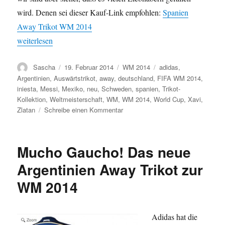
wird. Denen sei dieser Kauf-Link empfohlen:
Spanien
Away Trikot WM 2014
„Weltmeister Spanien stellt sein neues Away Trikot zur WM 2014
weiterlesen
Autor
Veröffentlicht
Kategorien
Schlagwörter
Sascha
19. Februar 2014
WM 2014
adidas
,
am
Argentinien
,
Auswärtstrikot
,
away
,
deutschland
,
FIFA WM 2014
,
iniesta
,
Messi
,
Mexiko
,
neu
,
Schweden
,
spanien
,
Trikot-
Kollektion
,
Weltmeisterschaft
,
WM
,
WM 2014
,
World Cup
,
Xavi
,
zu
Zlatan
Schreibe einen Kommentar
Weltmeister
Spanien
stellt
Mucho Gaucho! Das neue
sein
neues
Argentinien Away Trikot zur
Away
WM 2014
Trikot
zur
WM
2014
Adidas hat die