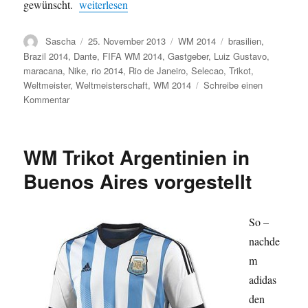
„WM Trikot Brasilien offiziell vorgestellt“
gewünscht.
weiterlesen
Autor
Veröffentlicht
Kategorien
Schlagwörter
Sascha
25. November 2013
WM 2014
brasilien
,
am
Brazil 2014
,
Dante
,
FIFA WM 2014
,
Gastgeber
,
Luiz Gustavo
,
maracana
,
Nike
,
rio 2014
,
Rio de Janeiro
,
Selecao
,
Trikot
,
Weltmeister
,
Weltmeisterschaft
,
WM 2014
Schreibe einen
zu
Kommentar
WM
Trikot
Brasilien
WM Trikot Argentinien in
offiziell
vorgestellt
Buenos Aires vorgestellt
So –
nachde
m
adidas
den