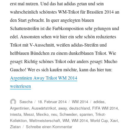
erst mal nutzen. Und das hat adidas getan und sein
wahrscheinlich schönstes WM-Trikot für Brasilien 2014 an
den Start gebracht. In quer angelegten blauen
Schattenstreifen ist die Farbkomposition sehr gelungen und
edel. Ansonsten sehen wir hier ein sehr schön reduziertes
Trikot mit V-Ausschnitt, weißen adidas-Streifen und
hellblauen Bündchen zu einem dunkelblauen Trikot. Wie
gesagt: Richtig schönes Trikot oder anders gesagt: Mucho
Gaucho! Wer es sich kaufen möchte, kann das hier tun:
Argentinien Away Trikot WM 2014
„Mucho Gaucho! Das neue Argentinien Away Trikot zur WM 2
weiterlesen
Autor
Veröffentlicht
Kategorien
Schlagwörter
Sascha
18. Februar 2014
WM 2014
adidas
,
am
Argentinien
,
Auswärtstrikot
,
away
,
deutschland
,
FIFA WM 2014
,
iniesta
,
Messi
,
Mexiko
,
neu
,
Schweden
,
spanien
,
Trikot-
Kollektion
,
Weltmeisterschaft
,
WM
,
WM 2014
,
World Cup
,
Xavi
,
zu
Zlatan
Schreibe einen Kommentar