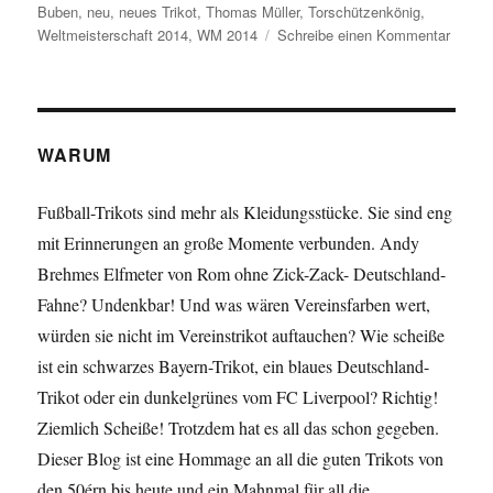
Buben
,
neu
,
neues Trikot
,
Thomas Müller
,
Torschützenkönig
,
zu
Weltmeisterschaft 2014
,
WM 2014
Schreibe einen Kommentar
Das
neue
Deutsc
Trikot
für
WARUM
die
WM
Fußball-Trikots sind mehr als Kleidungsstücke. Sie sind eng
2014
mit Erinnerungen an große Momente verbunden. Andy
–
Thoma
Brehmes Elfmeter von Rom ohne Zick-Zack- Deutschland-
Müller
Fahne? Undenkbar! Und was wären Vereinsfarben wert,
als
würden sie nicht im Vereinstrikot auftauchen? Wie scheiße
Chef
Design
ist ein schwarzes Bayern-Trikot, ein blaues Deutschland-
Trikot oder ein dunkelgrünes vom FC Liverpool? Richtig!
Ziemlich Scheiße! Trotzdem hat es all das schon gegeben.
Dieser Blog ist eine Hommage an all die guten Trikots von
den 50érn bis heute und ein Mahnmal für all die