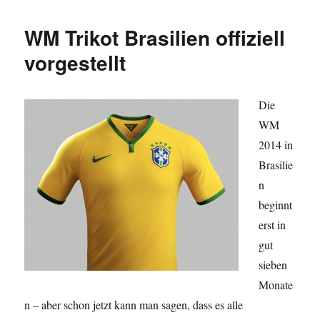
WM-
Gruppe
WM Trikot Brasilien offiziell
für
Brasilien
vorgestellt
2014
Die
WM
2014 in
Brasilie
n
beginnt
erst in
gut
sieben
Monate
n – aber schon jetzt kann man sagen, dass es alle