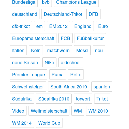
Bundesliga
bvb
Champions League
deutschland
Deutschland-Trikot
DFB
dfb-trikot
em
EM 2012
England
Euro
Europameisterschaft
FCB
Fußballkultur
Italien
Köln
matchworn
Messi
neu
neue Saison
Nike
oldschool
Premier League
Puma
Retro
Schweinsteiger
South Africa 2010
spanien
Südafrika
Südafrika 2010
torwort
Trikot
Video
Weltmeisterschaft
WM
WM 2010
WM 2014
World Cup