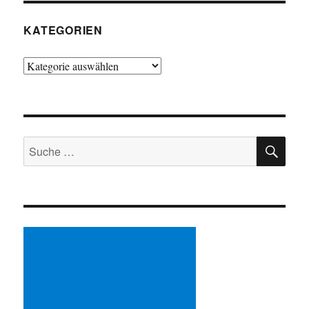
KATEGORIEN
Kategorien
SU
Suche
nach: