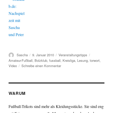
Autor
Veröffentlicht
Kategorien
Schlagwörter
Sascha
9. Januar 2010
Veranstaltungstipps
am
Amateur-Fußball
,
Bolzklub
,
fussball
,
Kreisliga
,
Lesung
,
torwort
,
zu
Video
Schreibe einen Kommentar
Pünktlich
zum
TORWORT-
Geburtstag:
Video
WARUM
mit
den
Fußball-Trikots sind mehr als Kleidungsstücke. Sie sind eng
TORWORT-