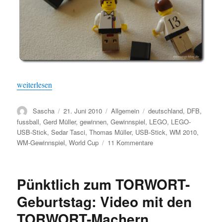
„Gewinnspiel: Thomas Müller USB Stick von LEGO zu gewinn
weiterlesen
Autor
Veröffentlicht
Kategorien
Schlagwörter
Sascha
21. Juni 2010
Allgemein
deutschland
,
DFB
,
am
fussball
,
Gerd Müller
,
gewinnen
,
Gewinnspiel
,
LEGO
,
LEGO-
USB-Stick
,
Sedar Tasci
,
Thomas Müller
,
USB-Stick
,
WM 2010
,
zu
WM-Gewinnspiel
,
World Cup
11 Kommentare
Gewinnspiel:
Thomas
Müller
Pünktlich zum TORWORT-
USB
Stick
Geburtstag: Video mit den
von
TORWORT-Machern
LEGO