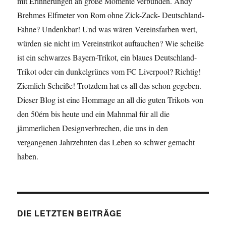
mit Erinnerungen an große Momente verbunden. Andy
Machern
Brehmes Elfmeter von Rom ohne Zick-Zack- Deutschland-
Fahne? Undenkbar! Und was wären Vereinsfarben wert,
würden sie nicht im Vereinstrikot auftauchen? Wie scheiße
ist ein schwarzes Bayern-Trikot, ein blaues Deutschland-
Trikot oder ein dunkelgrünes vom FC Liverpool? Richtig!
Ziemlich Scheiße! Trotzdem hat es all das schon gegeben.
Dieser Blog ist eine Hommage an all die guten Trikots von
den 50érn bis heute und ein Mahnmal für all die
jämmerlichen Designverbrechen, die uns in den
vergangenen Jahrzehnten das Leben so schwer gemacht
haben.
DIE LETZTEN BEITRÄGE