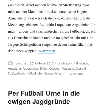
grandiosen Trikot mit den hellblauen Streifen trug. Was
mich an dem Mann beeindruckte, waren seine langen
Arme, die er weit von sich streckte, wenn er traf und die
Meter lang schienen. Leopoldo Luque war Argentinien für
mich – anders und charismatischer als die Fußballer, die ich
aus Deutschland kannte und die im gleichen Jahr mit Udo
Jürgens Schlagerlieder sangen zu denen meine Eltern mit
„TORWORT Buchtipp: Die Welthauptstadt d
den Füßen wippten.
weiterlesen
Autor
Veröffentlicht
Kategorien
Schlagwörter
Sascha
25. Oktober 2010
Buchtipp
11Freunde
,
am
Argentina
,
Argentinien
,
Bilder
,
Coddou
,
Fotoband
,
fussball
,
zu
Fußballbuch
,
Fußballfoto
,
Nuenos Aires
1 Kommentar
TORWORT
Buchtipp:
Die
Per Fußball Urne in die
Welthauptstadt
des
ewigen Jagdgründe
Fußballs