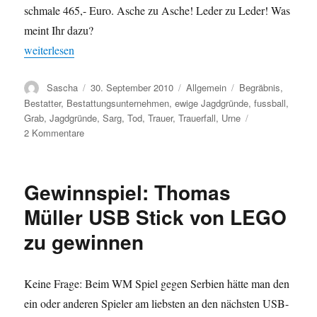
schmale 465,- Euro. Asche zu Asche! Leder zu Leder! Was
meint Ihr dazu?
„Per Fußball Urne in die ewigen Jagdgründe“
weiterlesen
Autor
Veröffentlicht
Kategorien
Schlagwörter
Sascha
30. September 2010
Allgemein
Begräbnis
,
am
Bestatter
,
Bestattungsunternehmen
,
ewige Jagdgründe
,
fussball
,
Grab
,
Jagdgründe
,
Sarg
,
Tod
,
Trauer
,
Trauerfall
,
Urne
zu
2 Kommentare
Per
Fußball
Urne
Gewinnspiel: Thomas
in
die
Müller USB Stick von LEGO
ewigen
zu gewinnen
Jagdgründe
Keine Frage: Beim WM Spiel gegen Serbien hätte man den
ein oder anderen Spieler am liebsten an den nächsten USB-