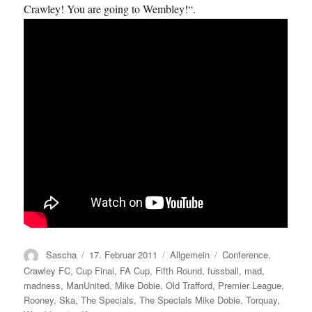
Crawley! You are going to Wembley!“.
Autor
Veröffentlicht
Kategorien
Schlagwörter
Sascha
17. Februar 2011
Allgemein
Conference
,
am
Crawley FC
,
Cup Final
,
FA Cup
,
Fifth Round
,
fussball
,
mad
,
madness
,
ManUnited
,
Mike Dobie
,
Old Trafford
,
Premier League
,
Rooney
,
Ska
,
The Specials
,
The Specials Mike Dobie
,
Torquay
,