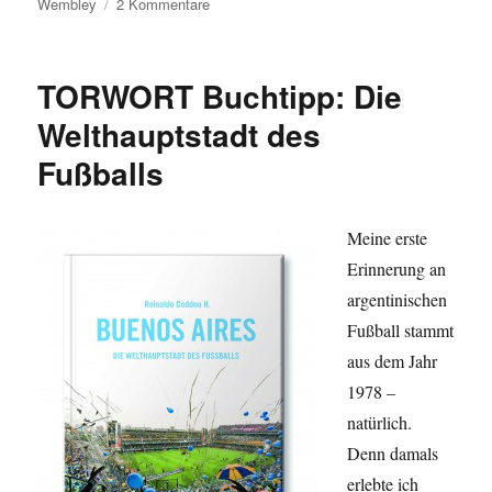
zu
Wembley
2 Kommentare
A
Message
to
TORWORT Buchtipp: Die
You,
Rooney!
Welthauptstadt des
Fußballs
Meine erste
Erinnerung an
argentinischen
Fußball stammt
aus dem Jahr
1978 –
natürlich.
Denn damals
erlebte ich