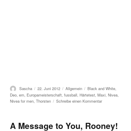
Autor
Veröffentlicht
Kategorien
Schlagwörter
Sascha
22. Juni 2012
Allgemein
Black and White
,
am
Deo
,
em
,
Europameisterschaft
,
fussball
,
Härtetest
,
Maxi
,
Nivea
,
zu
Nivea for men
,
Thorsten
Schreibe einen Kommentar
Danger
Seeker
in
A Message to You, Rooney!
Polen