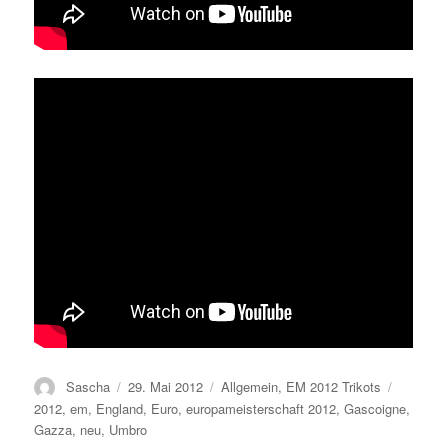
Autor
Veröffentlicht
Kategorien
Schlagw
Sascha
29. Mai 2012
Allgemein
,
EM 2012 Trikots
am
2012
,
em
,
England
,
Euro
,
europameisterschaft 2012
,
Gascoigne
,
Gazza
,
neu
,
Umbro