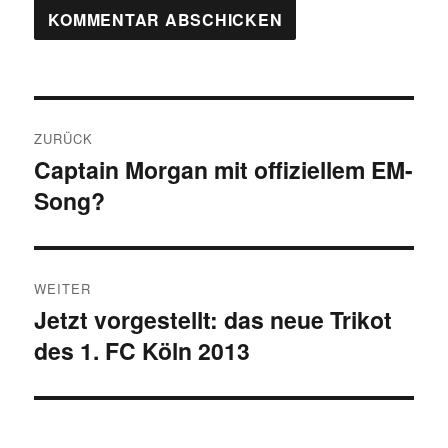
Beitragsnavigation
ZURÜCK
Captain Morgan mit offiziellem EM-
Vorheriger
Song?
Beitrag:
WEITER
Jetzt vorgestellt: das neue Trikot
Nächster
des 1. FC Köln 2013
Beitrag: