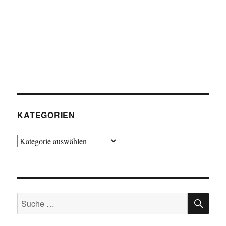
KATEGORIEN
Kategorien
SU
Suche
nach: