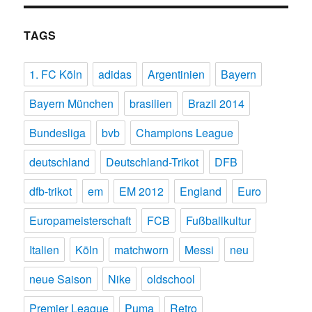
TAGS
1. FC Köln
adidas
Argentinien
Bayern
Bayern München
brasilien
Brazil 2014
Bundesliga
bvb
Champions League
deutschland
Deutschland-Trikot
DFB
dfb-trikot
em
EM 2012
England
Euro
Europameisterschaft
FCB
Fußballkultur
Italien
Köln
matchworn
Messi
neu
neue Saison
Nike
oldschool
Premier League
Puma
Retro