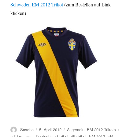
Schweden EM 2012 Trikot
(zum Bestellen auf Link
klicken)
Autor
Veröffentlicht
Kategorien
Schlagwö
Sascha
5. April 2012
Allgemein
,
EM 2012 Trikots
am
adidas
,
away
,
Deutschland-Trikot
,
dfb-trikot
,
EM 2012
,
EM-