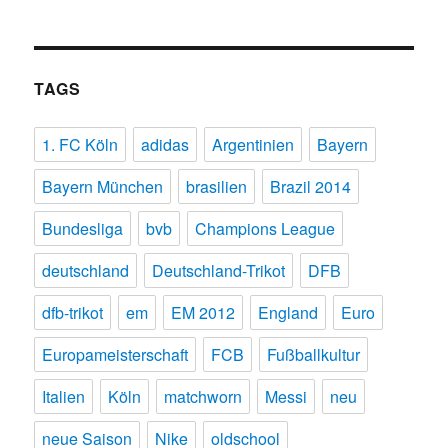
TAGS
1. FC Köln
adidas
Argentinien
Bayern
Bayern München
brasilien
Brazil 2014
Bundesliga
bvb
Champions League
deutschland
Deutschland-Trikot
DFB
dfb-trikot
em
EM 2012
England
Euro
Europameisterschaft
FCB
Fußballkultur
Italien
Köln
matchworn
Messi
neu
neue Saison
Nike
oldschool