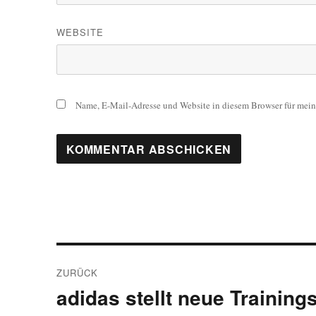
WEBSITE
Name, E-Mail-Adresse und Website in diesem Browser für mei
Beitragsnavigation
ZURÜCK
adidas stellt neue Training
Vorheriger
Beitrag: