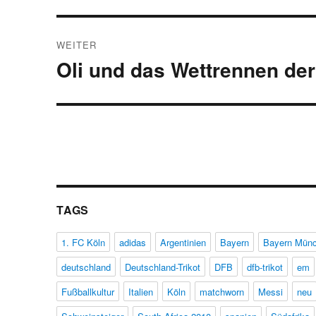
WEITER
Oli und das Wettrennen de
Nächster
Beitrag:
TAGS
1. FC Köln
adidas
Argentinien
Bayern
Bayern Mün
deutschland
Deutschland-Trikot
DFB
dfb-trikot
em
Fußballkultur
Italien
Köln
matchworn
Messi
neu