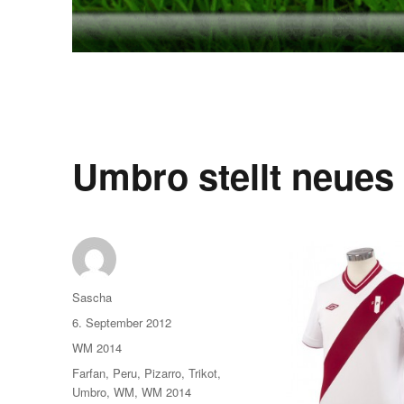
Umbro stellt neues 
Autor
Sascha
Veröffentlicht
6. September 2012
am
Kategorien
WM 2014
Schlagwörter
Farfan
,
Peru
,
Pizarro
,
Trikot
,
Umbro
,
WM
,
WM 2014