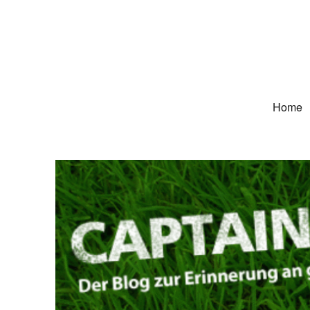
Captain Trikot
Der Blog zur Erinnerung an grüne Deutschland-Trikots
Home