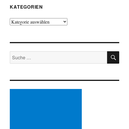
KATEGORIEN
Kategorien
SU
Suche
nach: