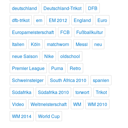
deutschland
Deutschland-Trikot
DFB
dfb-trikot
em
EM 2012
England
Euro
Europameisterschaft
FCB
Fußballkultur
Italien
Köln
matchworn
Messi
neu
neue Saison
Nike
oldschool
Premier League
Puma
Retro
Schweinsteiger
South Africa 2010
spanien
Südafrika
Südafrika 2010
torwort
Trikot
Video
Weltmeisterschaft
WM
WM 2010
WM 2014
World Cup