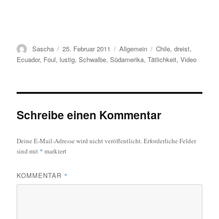
Autor
Veröffentlicht
Kategorien
Schlagwörter
Sascha
25. Februar 2011
Allgemein
Chile
,
dreist
,
am
Ecuador
,
Foul
,
lustig
,
Schwalbe
,
Südamerika
,
Tätlichkeit
,
Video
Schreibe einen Kommentar
Deine E-Mail-Adresse wird nicht veröffentlicht.
Erforderliche Felder
sind mit
*
markiert
KOMMENTAR
*