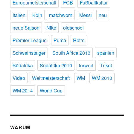
Europameisterschaft
FCB
Fußballkultur
Italien
Köln
matchworn
Messi
neu
neue Saison
Nike
oldschool
Premier League
Puma
Retro
Schweinsteiger
South Africa 2010
spanien
Südafrika
Südafrika 2010
torwort
Trikot
Video
Weltmeisterschaft
WM
WM 2010
WM 2014
World Cup
WARUM