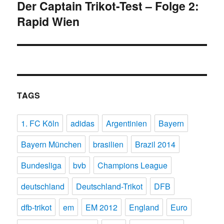
Der Captain Trikot-Test – Folge 2:
Nächster
Rapid Wien
Beitrag:
TAGS
1. FC Köln
adidas
Argentinien
Bayern
Bayern München
brasilien
Brazil 2014
Bundesliga
bvb
Champions League
deutschland
Deutschland-Trikot
DFB
dfb-trikot
em
EM 2012
England
Euro