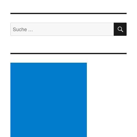
SU
Suche
nach: