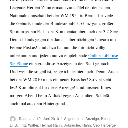
Legende Herbert Zimmermann zum Titel der deutschen
Nationalmannschaft bei der WM 1954 in Bern – für viele
die Geburtsstunde der Bundesrepublik. Ganz ganz großer
Sport in jedem Fall – der Kommentar aber auch der 3:2 Sieg
Deutschlands gegen die damals übermächtigen Ungarn um
Ferenc Puskas! Und dazu hat nun die mir nicht völlig
unbekannte und jedem nur zu empfehlende
Online-Jobbörse
StepStone
eine grandiose Anzeige an den Start gebracht.
Und weil die so geil ist, zeige ich sie hier auch. Denn: Auch
bei der WM 2010 muss ein neuer Boss her! So viel steht
fest! Kompliment für diese Anzeige! Und unseren Jungs
morgen Abend beim Auftakt gegen Australien: Schießt
auch mal aus dem Hintergrund!
Autor
Veröffentlicht
Kategorien
Schlagwörter
Sascha
12. Juni 2010
Allgemein
Anzeige
,
Boss
,
am
DFB
,
Fritz Walter
,
Helmut Rahn
,
Jobsuche
,
Rahn
,
Sep Herberger
,