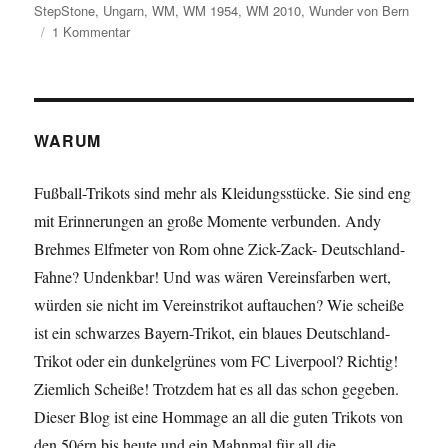
StepStone
,
Ungarn
,
WM
,
WM 1954
,
WM 2010
,
Wunder von Bern
zu
1 Kommentar
Geniale
StepStone-
Anzeige
zum
„Wunder
WARUM
von
Bern“
Fußball-Trikots sind mehr als Kleidungsstücke. Sie sind eng
mit Erinnerungen an große Momente verbunden. Andy
Brehmes Elfmeter von Rom ohne Zick-Zack- Deutschland-
Fahne? Undenkbar! Und was wären Vereinsfarben wert,
würden sie nicht im Vereinstrikot auftauchen? Wie scheiße
ist ein schwarzes Bayern-Trikot, ein blaues Deutschland-
Trikot oder ein dunkelgrünes vom FC Liverpool? Richtig!
Ziemlich Scheiße! Trotzdem hat es all das schon gegeben.
Dieser Blog ist eine Hommage an all die guten Trikots von
den 50érn bis heute und ein Mahnmal für all die