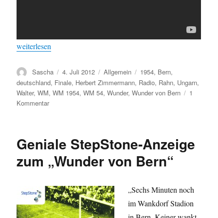
„Das Wunder von Bern wird 58 Jahre alt“
weiterlesen
Autor
Veröffentlicht
Kategorien
Schlagwörter
Sascha
4. Juli 2012
Allgemein
1954
,
Bern
,
am
deutschland
,
Finale
,
Herbert Zimmermann
,
Radio
,
Rahn
,
Ungarn
,
Walter
,
WM
,
WM 1954
,
WM 54
,
Wunder
,
Wunder von Bern
1
zu
Kommentar
Das
Wunder
von
Geniale StepStone-Anzeige
Bern
wird
zum „Wunder von Bern“
58
Jahre
alt
„Sechs Minuten noch
im Wankdorf Stadion
in Bern. Keiner wankt.