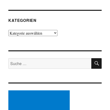
KATEGORIEN
Kategorien
SU
Suche
nach: