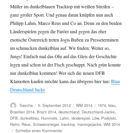
Müller im dunkelblauen Tracktop mit weißen Streifen –
ganz großer Sport. Und genau daran knüpfen nun auch
Philipp Lahm, Marco Reus und Co an. Denn zu den beiden
Länderspielen gegen die Faröer und gegen das eher
exotische Österreich treten Jogis Buben zu Presseterminen
im schmucken dunkelblau auf. Wir finden: Weiter so,
Jungs! Einfach mal das Ohr auf das Gleis der Geschichte
legen und schon ist der Fisch geschuppt. Nach grün konnte
nur dunkelblau kommen! Wer sich die neuen DFB
Klamotten kaufen möchte kann das übrigens hier tun:
Blau
Deutschland Jacke
Autor
Veröffentlicht
Kategorien
Schlagwörter
Sascha
5. September 2012
WM 2014
1974
,
blau
,
am
Brasilien 2014
,
Brazil 2014
,
deutschland
,
Deutschland-Jacke
,
DFB
,
dunkelblau
,
Hummels
,
Lahm
,
länderspiel
,
Löw
,
Podolski
,
Retro
,
Reus
,
Schweinsteiger
,
tracktop
,
trainingsjacke
,
WM 2014
zu
Schreibe einen Kommentar