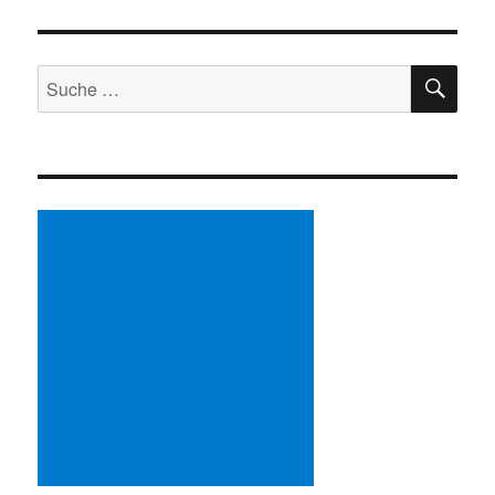
SU
Suche
nach: