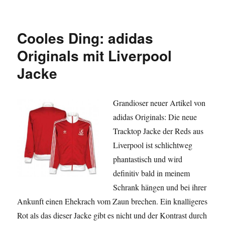
adidas
stellt
neue
Cooles Ding: adidas
Trainingskollektion
des
Originals mit Liverpool
DFB
Jacke
vor
Grandioser neuer Artikel von
adidas Originals: Die neue
Tracktop Jacke der Reds aus
Liverpool ist schlichtweg
phantastisch und wird
definitiv bald in meinem
Schrank hängen und bei ihrer
Ankunft einen Ehekrach vom Zaun brechen. Ein knalligeres
Rot als das dieser Jacke gibt es nicht und der Kontrast durch