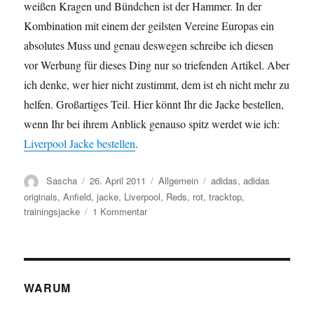
weißen Kragen und Bündchen ist der Hammer. In der
Kombination mit einem der geilsten Vereine Europas ein
absolutes Muss und genau deswegen schreibe ich diesen
vor Werbung für dieses Ding nur so triefenden Artikel. Aber
ich denke, wer hier nicht zustimmt, dem ist eh nicht mehr zu
helfen. Großartiges Teil. Hier könnt Ihr die Jacke bestellen,
wenn Ihr bei ihrem Anblick genauso spitz werdet wie ich:
Liverpool Jacke bestellen
.
Autor
Veröffentlicht
Kategorien
Schlagwörter
Sascha
26. April 2011
Allgemein
adidas
,
adidas
am
originals
,
Anfield
,
jacke
,
Liverpool
,
Reds
,
rot
,
tracktop
,
zu
trainingsjacke
1 Kommentar
Cooles
Ding:
adidas
Originals
mit
WARUM
Liverpool
Jacke