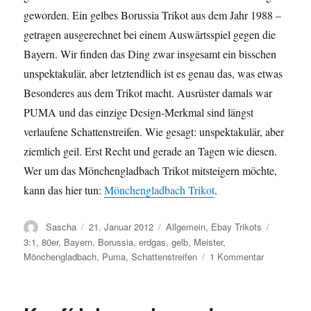
geworden. Ein gelbes Borussia Trikot aus dem Jahr 1988 –
getragen ausgerechnet bei einem Auswärtsspiel gegen die
Bayern. Wir finden das Ding zwar insgesamt ein bisschen
unspektakulär, aber letztendlich ist es genau das, was etwas
Besonderes aus dem Trikot macht. Ausrüster damals war
PUMA und das einzige Design-Merkmal sind längst
verlaufene Schattenstreifen. Wie gesagt: unspektakulär, aber
ziemlich geil. Erst Recht und gerade an Tagen wie diesen.
Wer um das Mönchengladbach Trikot mitsteigern möchte,
kann das hier tun:
Mönchengladbach Trikot
.
Autor
Veröffentlicht
Kategorien
Schlagwö
Sascha
21. Januar 2012
Allgemein
,
Ebay Trikots
am
3:1
,
80er
,
Bayern
,
Borussia
,
erdgas
,
gelb
,
Meister
,
zu
Mönchengladbach
,
Puma
,
Schattenstreifen
1 Kommentar
ebay
Trikot
des