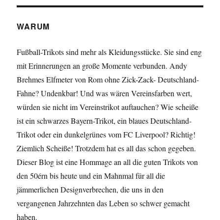
ich
sowieso:
das
WARUM
neue
Aachen
Fußball-Trikots sind mehr als Kleidungsstücke. Sie sind eng
Trikot
mit Erinnerungen an große Momente verbunden. Andy
2012
Brehmes Elfmeter von Rom ohne Zick-Zack- Deutschland-
Fahne? Undenkbar! Und was wären Vereinsfarben wert,
würden sie nicht im Vereinstrikot auftauchen? Wie scheiße
ist ein schwarzes Bayern-Trikot, ein blaues Deutschland-
Trikot oder ein dunkelgrünes vom FC Liverpool? Richtig!
Ziemlich Scheiße! Trotzdem hat es all das schon gegeben.
Dieser Blog ist eine Hommage an all die guten Trikots von
den 50érn bis heute und ein Mahnmal für all die
jämmerlichen Designverbrechen, die uns in den
vergangenen Jahrzehnten das Leben so schwer gemacht
haben.