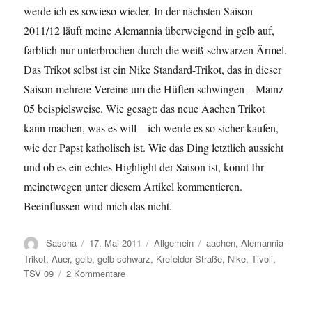
werde ich es sowieso wieder. In der nächsten Saison
2011/12 läuft meine Alemannia überweigend in gelb auf,
farblich nur unterbrochen durch die weiß-schwarzen Ärmel.
Das Trikot selbst ist ein Nike Standard-Trikot, das in dieser
Saison mehrere Vereine um die Hüften schwingen – Mainz
05 beispielsweise. Wie gesagt: das neue Aachen Trikot
kann machen, was es will – ich werde es so sicher kaufen,
wie der Papst katholisch ist. Wie das Ding letztlich aussieht
und ob es ein echtes Highlight der Saison ist, könnt Ihr
meinetwegen unter diesem Artikel kommentieren.
Beeinflussen wird mich das nicht.
Autor
Veröffentlicht
Kategorien
Schlagwörter
Sascha
17. Mai 2011
Allgemein
aachen
,
Alemannia-
am
Trikot
,
Auer
,
gelb
,
gelb-schwarz
,
Krefelder Straße
,
Nike
,
Tivoli
,
zu
TSV 09
2 Kommentare
Kauf
´