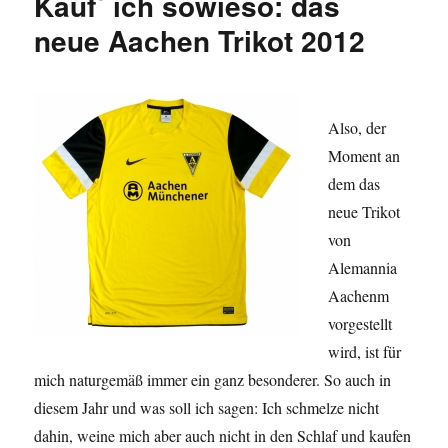
Kauf´ ich sowieso: das
Tages:
Borussia
neue Aachen Trikot 2012
Mönchengl
Trikot
aus
den
Also, der
80
ern
Moment an
dem das
neue Trikot
von
Alemannia
Aachenm
vorgestellt
wird, ist für
mich naturgemäß immer ein ganz besonderer. So auch in
diesem Jahr und was soll ich sagen: Ich schmelze nicht
dahin, weine mich aber auch nicht in den Schlaf und kaufen