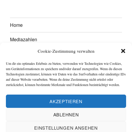
Home
Mediazahlen
Cookie-Zustimmung verwalten
Werben Sie hier!
Um dir ein optimales Erlebnis zu bieten, verwenden wir Technologien wie Cookies,
Kontakt
um Geräteinformationen zu speichern und/oder darauf zuzugreifen. Wenn du diesen
Technologien zustimmst, können wir Daten wie das Surfverhalten oder eindeutige IDs
auf dieser Website verarbeiten. Wenn du deine Zustimmung nicht erteilst oder
Impressum
zurückziehst, können bestimmte Merkmale und Funktionen beeinträchtigt werden.
Datenschutzerklärung
AKZEPTIEREN
Cookie-Richtlinie (EU)
ABLEHNEN
EINSTELLUNGEN ANSEHEN
Captain Trikot
-
Geldsparwerk
Datenschutzerklärung
Stolz