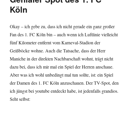
Trikot
Köln
der
Frauen
für
Okay – ich gebe zu, dass ich nicht gerade ein ganz großer
die
Fan des 1. FC Köln bin – auch wenn ich Luftlinie vielleicht
WM
2011
fünf Kilometer entfernt vom Karneval-Stadion der
vor
Geißböcke wohne. Auch die Tatsache, dass der Herr
Maniche in der direkten Nachbarschaft wohnt, trägt nicht
dazu bei, dass ich mir mal ein Spiel der Herren anschaue.
Aber was ich wohl unbedingt mal tun sollte, ist: ein Spiel
der Damen des 1. FC Köln anzuschauen. Der TV-Spot, den
ich jüngst bei youtube entdeckt habe, ist jedenfalls grandios.
Seht selbst: