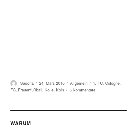
Autor
Veröffentlicht
Kategorien
Schlagwörter
Sascha
24. März 2010
Allgemein
1. FC
,
Cologne
,
am
zu
FC
,
Frauenfußball
,
Kölle
,
Köln
5 Kommentare
Genialer
Spot
des
1.
FC
WARUM
Köln