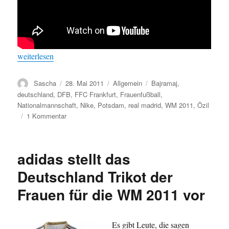
„Özil und Bajramaj kicken zusammen und gehen nachher duschen
weiterlesen
Autor
Veröffentlicht
Kategorien
Schlagwörter
Sascha
28. Mai 2011
Allgemein
Bajramaj
,
am
deutschland
,
DFB
,
FFC Frankfurt
,
Frauenfußball
,
Nationalmannschaft
,
Nike
,
Potsdam
,
real madrid
,
WM 2011
,
Özil
zu
1 Kommentar
Özil
und
Bajramaj
adidas stellt das
kicken
zusammen
Deutschland Trikot der
und
Frauen für die WM 2011 vor
gehen
nachher
duschen
–
Es gibt Leute, die sagen