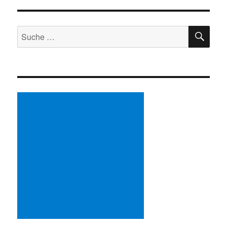
SU
Suche
nach: