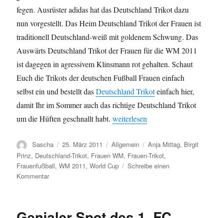
fegen. Ausrüster adidas hat das Deutschland Trikot dazu
nun vorgestellt. Das Heim Deutschland Trikot der Frauen ist
traditionell Deutschland-weiß mit goldenem Schwung. Das
Auswärts Deutschland Trikot der Frauen für die WM 2011
ist dagegen in agressivem Klinsmann rot gehalten. Schaut
Euch die Trikots der deutschen Fußball Frauen einfach
selbst ein und bestellt das
Deutschland Trikot
einfach hier,
damit Ihr im Sommer auch das richtige Deutschland Trikot
„adidas stellt das Deutschland Tr
um die Hüften geschnallt habt.
weiterlesen
Autor
Veröffentlicht
Kategorien
Schlagwörter
Sascha
25. März 2011
Allgemein
Anja Mittag
,
Birgit
am
Prinz
,
Deutschland-Trikot
,
Frauen WM
,
Frauen-Trikot
,
Frauenfußball
,
WM 2011
,
World Cup
Schreibe einen
zu
Kommentar
adidas
stellt
das
Genialer Spot des 1. FC
Deutschland