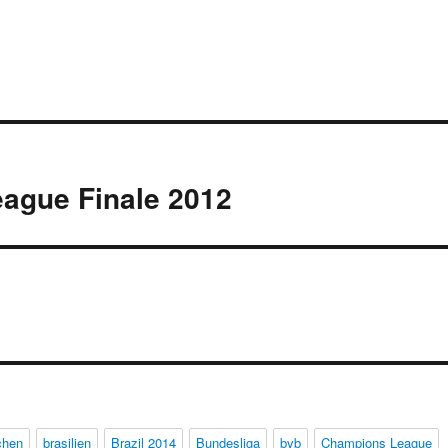
eague Finale 2012
chen
brasilien
Brazil 2014
Bundesliga
bvb
Champions League