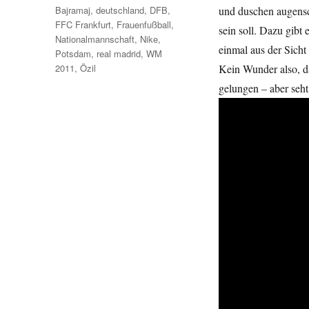
Schlagwörter
Bajramaj
,
deutschland
,
DFB
,
und duschen augensc
FFC Frankfurt
,
Frauenfußball
,
sein soll. Dazu gibt
Nationalmannschaft
,
Nike
,
einmal aus der Sicht
Potsdam
,
real madrid
,
WM
2011
,
Özil
Kein Wunder also, da
gelungen – aber seht 