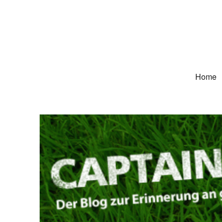
Captain Trikot
Der Blog zur Erinnerung an grüne Deutschland-Trikots
Home