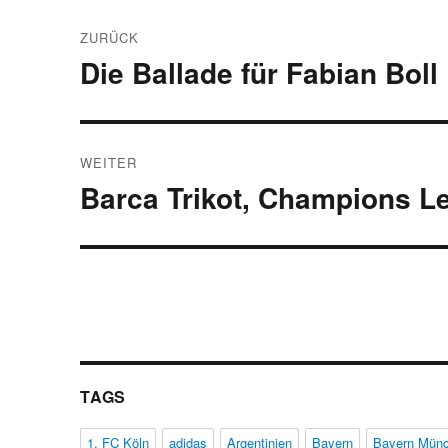
Beitragsnavigation
ZURÜCK
Die Ballade für Fabian Boll
Vorheriger
Beitrag:
WEITER
Barca Trikot, Champions L
Nächster
Beitrag:
TAGS
1. FC Köln
adidas
Argentinien
Bayern
Bayern Mün