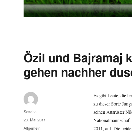
Özil und Bajramaj
gehen nachher dusc
Es gibt Leute, die b
zu dieser Sorte Jung
Autor
Sascha
seinen Ausrüster Ni
Veröffentlicht
28. Mai 2011
Nationalmannschaft
am
Kategorien
Allgemein
2011, auf. Die beid