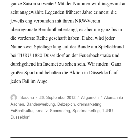
ganze Saison so weiter! Mit der Nummer wird insgesamt an
acht ausgewählte Legenden früherer Jahre erinnert, die
jeweils eng verbunden mit ihrem NRW-Verein
überregionale Berühmtheit erlangt, es aber nie ganz bis in
die vorderste Reihe geschafft haben. Dabei wird jeder
Name zwei Spieltage lang auf der Bande am Spielfeldrand
bei TURU 1880 Düsseldorf an der Feuerbachstraße und
durchgehend im Internet zu sehen sein. Wir finden: Ganz
großer Sport und behalten die Aktion in Düsseldorf auf
jeden Fall im Auge.
Autor
Veröffentlicht
Kategorien
Schlagwörter
Sascha
26. September 2012
Allgemein
Alemannia
am
Aachen
,
Bandenwerbung
,
Delzepich
,
dreimarketing
,
Fußballkultur
,
kreativ
,
Sponsoring
,
Sportmarketing
,
TURU
Düsseldorf