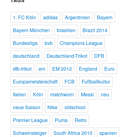
TAGS
1. FC Köln
adidas
Argentinien
Bayern
Bayern München
brasilien
Brazil 2014
Bundesliga
bvb
Champions League
deutschland
Deutschland-Trikot
DFB
dfb-trikot
em
EM 2012
England
Euro
Europameisterschaft
FCB
Fußballkultur
Italien
Köln
matchworn
Messi
neu
neue Saison
Nike
oldschool
Premier League
Puma
Retro
Schweinsteiger
South Africa 2010
spanien