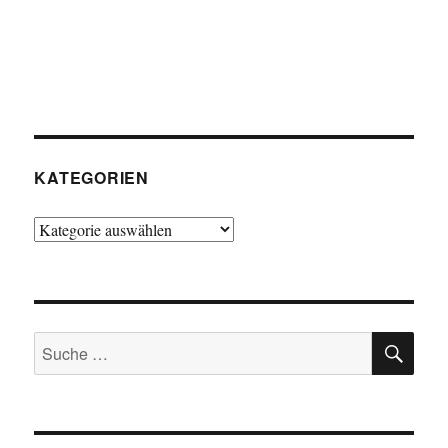
KATEGORIEN
Kategorien
SU
Suche
nach: