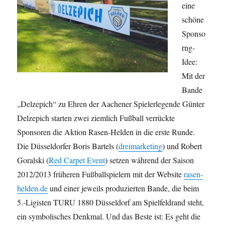
eine
schöne
Sponso
rng-
Idee:
Mit der
Bande
„Delzepich“ zu Ehren der Aachener Spielerlegende Günter
Delzepich starten zwei ziemlich Fußball verrückte
Sponsoren die Aktion Rasen-Helden in die erste Runde.
Die Düsseldorfer Boris Bartels (
dreimarketing
) und Robert
Goralski (
Red Carpet Event
) setzen während der Saison
2012/2013 früheren Fußballspielern mit der Website
rasen-
helden.de
und einer jeweils produzierten Bande, die beim
5.-Ligisten TURU 1880 Düsseldorf am Spielfeldrand steht,
ein symbolisches Denkmal. Und das Beste ist: Es geht die