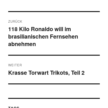
Beitragsnavigation
ZURÜCK
118 Kilo Ronaldo will im
Vorheriger
brasilianischen Fernsehen
Beitrag:
abnehmen
WEITER
Krasse Torwart Trikots, Teil 2
Nächster
Beitrag: