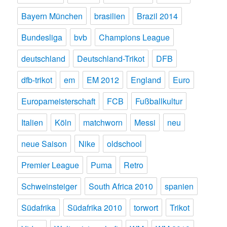
Bayern München
brasilien
Brazil 2014
Bundesliga
bvb
Champions League
deutschland
Deutschland-Trikot
DFB
dfb-trikot
em
EM 2012
England
Euro
Europameisterschaft
FCB
Fußballkultur
Italien
Köln
matchworn
Messi
neu
neue Saison
Nike
oldschool
Premier League
Puma
Retro
Schweinsteiger
South Africa 2010
spanien
Südafrika
Südafrika 2010
torwort
Trikot