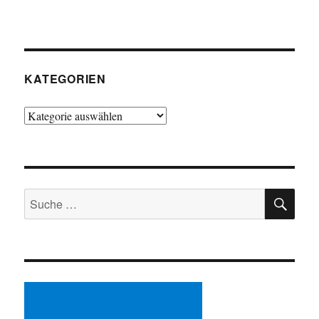
KATEGORIEN
Kategorien
SU
Suche
nach: