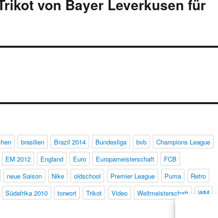
 Trikot von Bayer Leverkusen für
chen
brasilien
Brazil 2014
Bundesliga
bvb
Champions League
EM 2012
England
Euro
Europameisterschaft
FCB
neue Saison
Nike
oldschool
Premier League
Puma
Retro
Südafrika 2010
torwort
Trikot
Video
Weltmeisterschaft
WM