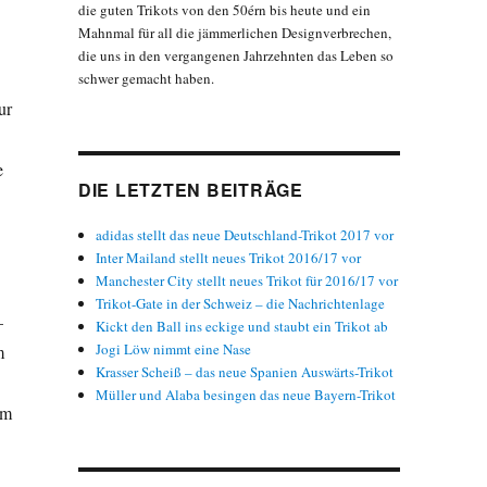
die guten Trikots von den 50érn bis heute und ein
Mahnmal für all die jämmerlichen Designverbrechen,
die uns in den vergangenen Jahrzehnten das Leben so
schwer gemacht haben.
ur
e
DIE LETZTEN BEITRÄGE
adidas stellt das neue Deutschland-Trikot 2017 vor
Inter Mailand stellt neues Trikot 2016/17 vor
Manchester City stellt neues Trikot für 2016/17 vor
Trikot-Gate in der Schweiz – die Nachrichtenlage
–
Kickt den Ball ins eckige und staubt ein Trikot ab
Jogi Löw nimmt eine Nase
m
Krasser Scheiß – das neue Spanien Auswärts-Trikot
Müller und Alaba besingen das neue Bayern-Trikot
hm