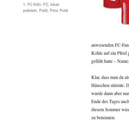
Schlagwörter
1. FC Köln
,
FC
,
lukas
podolski
,
Poldi
,
Prinz Poldi
anwesenden FC-Fans 
Kohle auf ein Pferd
gefüllt hatte – Name:
Klar, dass man da al
Häuschen stürmte. Da
wurde dann aber nur 
Ende des Tages auch 
diesem Sommer wieder
zu benennen.