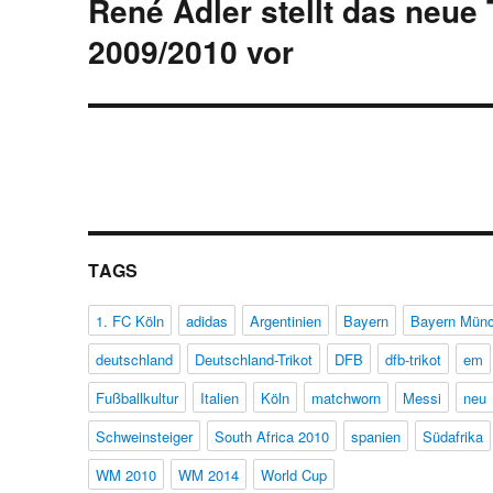
René Adler stellt das neue
Nächster
Beitrag:
2009/2010 vor
TAGS
1. FC Köln
adidas
Argentinien
Bayern
Bayern Mün
deutschland
Deutschland-Trikot
DFB
dfb-trikot
em
Fußballkultur
Italien
Köln
matchworn
Messi
neu
Schweinsteiger
South Africa 2010
spanien
Südafrika
WM 2010
WM 2014
World Cup