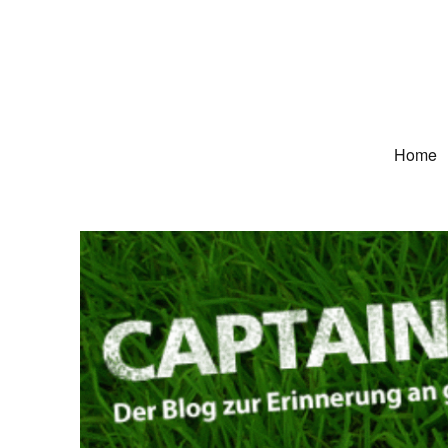
Captain Trikot
Der Blog zur Erinnerung an grüne Deutschland-Trikots
Home