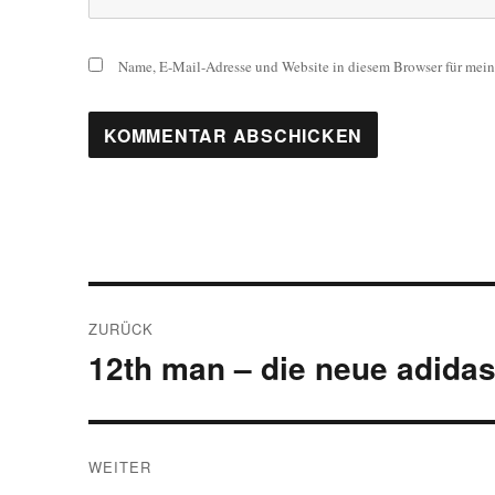
Name, E-Mail-Adresse und Website in diesem Browser für mei
Beitragsnavigation
ZURÜCK
12th man – die neue adid
Vorheriger
Beitrag:
WEITER