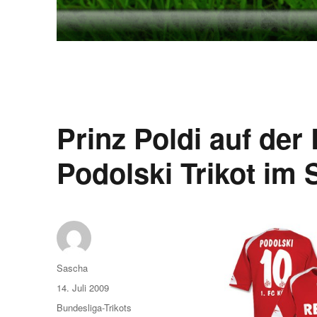
Prinz Poldi auf de
Podolski Trikot im 
Autor
Sascha
Veröffentlicht
14. Juli 2009
am
Kategorien
Bundesliga-Trikots