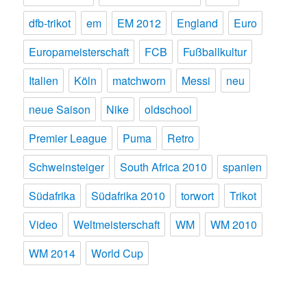
dfb-trikot
em
EM 2012
England
Euro
Europameisterschaft
FCB
Fußballkultur
Italien
Köln
matchworn
Messi
neu
neue Saison
Nike
oldschool
Premier League
Puma
Retro
Schweinsteiger
South Africa 2010
spanien
Südafrika
Südafrika 2010
torwort
Trikot
Video
Weltmeisterschaft
WM
WM 2010
WM 2014
World Cup