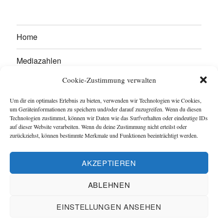
Home
Mediazahlen
Cookie-Zustimmung verwalten
Werben Sie hier!
Um dir ein optimales Erlebnis zu bieten, verwenden wir Technologien wie Cookies,
Kontakt
um Geräteinformationen zu speichern und/oder darauf zuzugreifen. Wenn du diesen
Technologien zustimmst, können wir Daten wie das Surfverhalten oder eindeutige IDs
auf dieser Website verarbeiten. Wenn du deine Zustimmung nicht erteilst oder
Impressum
zurückziehst, können bestimmte Merkmale und Funktionen beeinträchtigt werden.
Datenschutzerklärung
AKZEPTIEREN
Cookie-Richtlinie (EU)
ABLEHNEN
EINSTELLUNGEN ANSEHEN
Captain Trikot
-
Geldsparwerk
Datenschutzerklärung
Stolz