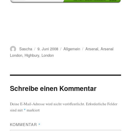
Autor
Veröffentlicht
Kategorien
Schlagwörter
Sascha
9. Juni 2008
Allgemein
Arsenal
,
Arsenal
am
London
,
Highbury
,
London
Schreibe einen Kommentar
Deine E-Mail-Adresse wird nicht veröffentlicht.
Erforderliche Felder
sind mit
*
markiert
KOMMENTAR
*