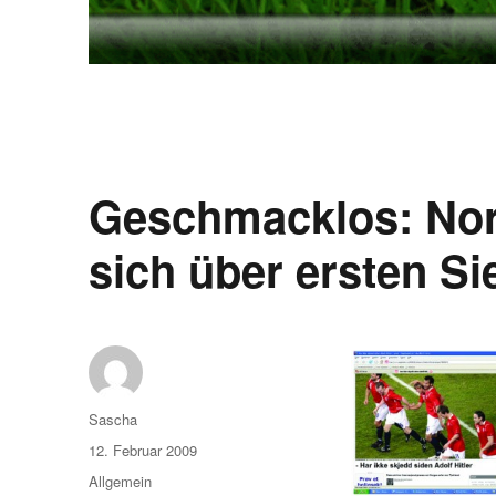
Geschmacklos: Nor
sich über ersten Sie
Autor
Sascha
Veröffentlicht
12. Februar 2009
am
Kategorien
Allgemein