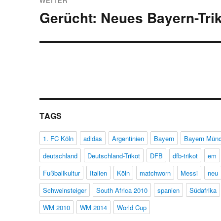
WEITER
Gerücht: Neues Bayern-Trik
Nächster
Beitrag:
TAGS
1. FC Köln
adidas
Argentinien
Bayern
Bayern Mün
deutschland
Deutschland-Trikot
DFB
dfb-trikot
em
Fußballkultur
Italien
Köln
matchworn
Messi
neu
Schweinsteiger
South Africa 2010
spanien
Südafrika
WM 2010
WM 2014
World Cup