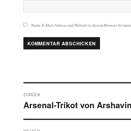
Name, E-Mail-Adresse und Website in diesem Browser für mei
Beitragsnavigation
ZURÜCK
Arsenal-Trikot von Arshavi
Vorheriger
Beitrag: