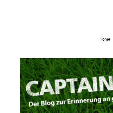
Captain Trikot
Der Blog zur Erinnerung an grüne Deutschland-Trikots
Home