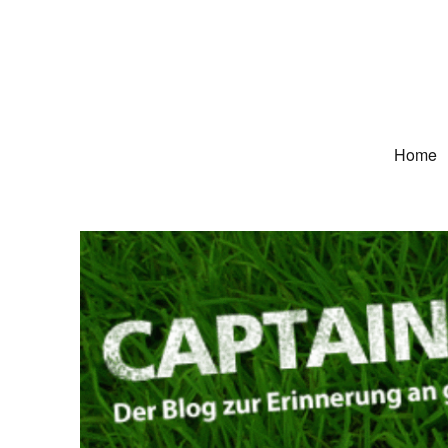
Captain Trikot
Der Blog zur Erinnerung an grüne Deutschland-Trikots
Home