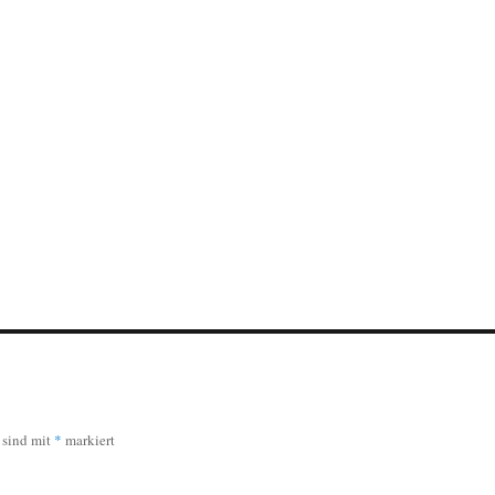
r sind mit
*
markiert