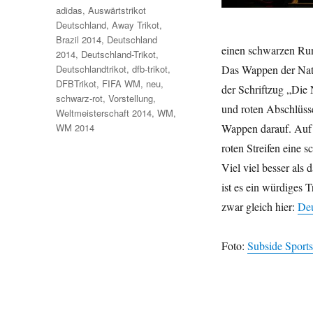
Schlagwörter
adidas
,
Auswärtstrikot
Deutschland
,
Away Trikot
,
Brazil 2014
,
Deutschland
einen schwarzen Run
2014
,
Deutschland-Trikot
,
Deutschlandtrikot
,
dfb-trikot
,
Das Wappen der Nati
DFBTrikot
,
FIFA WM
,
neu
,
der Schriftzug „Die 
schwarz-rot
,
Vorstellung
,
und roten Abschlüss
Weltmeisterschaft 2014
,
WM
,
WM 2014
Wappen darauf. Auf 
roten Streifen eine s
Viel viel besser als
ist es ein würdiges 
zwar gleich hier:
De
Foto:
Subside Sports