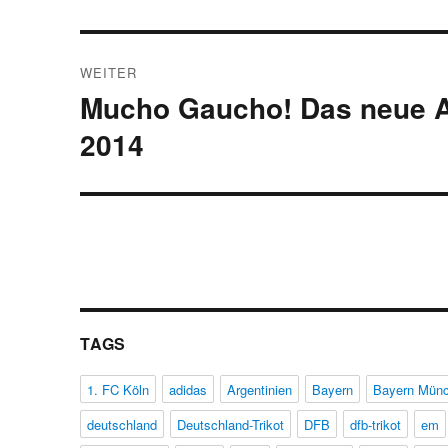
Beitrag:
WEITER
Mucho Gaucho! Das neue A
Nächster
Beitrag:
2014
TAGS
1. FC Köln
adidas
Argentinien
Bayern
Bayern Mün
deutschland
Deutschland-Trikot
DFB
dfb-trikot
em