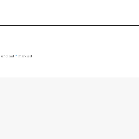
r sind mit
*
markiert