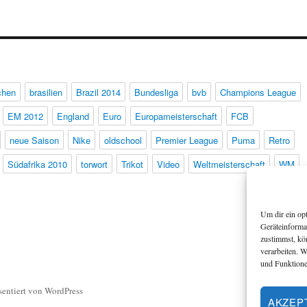
chen
brasilien
Brazil 2014
Bundesliga
bvb
Champions League
EM 2012
England
Euro
Europameisterschaft
FCB
neue Saison
Nike
oldschool
Premier League
Puma
Retro
Südafrika 2010
torwort
Trikot
Video
Weltmeisterschaft
WM
Um dir ein op
Geräteinforma
zustimmst, kö
verarbeiten. 
und Funktione
sentiert von WordPress
AKZEP