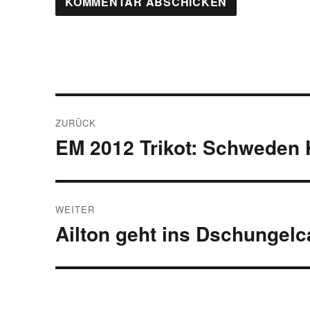
Beitragsnavigation
ZURÜCK
EM 2012 Trikot: Schweden K
Vorheriger
Beitrag:
WEITER
Ailton geht ins Dschungel
Nächster
Beitrag: