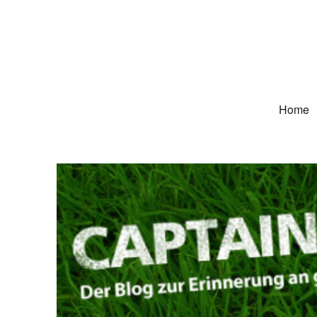
Captain Trikot
Der Blog zur Erinnerung an grüne Deutschland-Trikots
Home