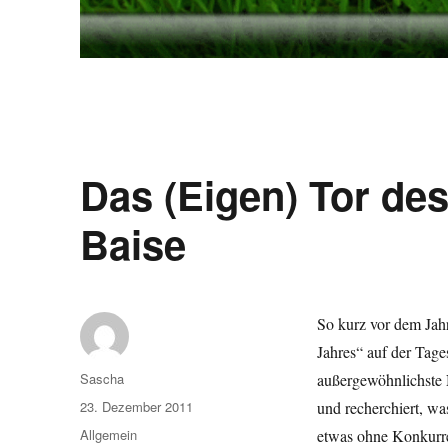
Das (Eigen) Tor de
Baise
So kurz vor dem Jahr
Jahres“ auf der Tage
Autor
Sascha
außergewöhnlichste 
Veröffentlicht
23. Dezember 2011
und recherchiert, wa
am
Kategorien
Allgemein
etwas ohne Konkurren