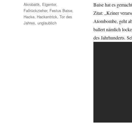
Schlagwörter
Akrobatik
,
Eigentor
,
Baise hat es gemacht
Fallrückzieher
,
Festus Baise
,
Zitat: „Keiner verar
Hacke
,
Hackentrick
,
Tor des
Atombombe, geht aber
Jahres
,
unglaublich
ballert nämlich lock
des Jahrhunderts. Seh