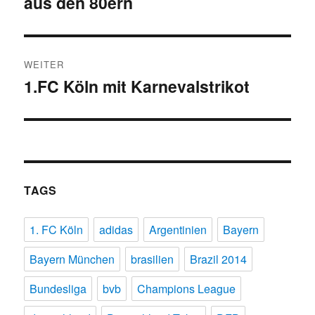
aus den 80ern
WEITER
1.FC Köln mit Karnevalstrikot
Nächster
Beitrag:
TAGS
1. FC Köln
adidas
Argentinien
Bayern
Bayern München
brasilien
Brazil 2014
Bundesliga
bvb
Champions League