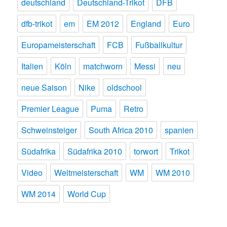
deutschland
Deutschland-Trikot
DFB
dfb-trikot
em
EM 2012
England
Euro
Europameisterschaft
FCB
Fußballkultur
Italien
Köln
matchworn
Messi
neu
neue Saison
Nike
oldschool
Premier League
Puma
Retro
Schweinsteiger
South Africa 2010
spanien
Südafrika
Südafrika 2010
torwort
Trikot
Video
Weltmeisterschaft
WM
WM 2010
WM 2014
World Cup