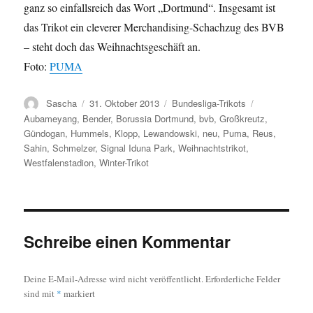
ganz so einfallsreich das Wort „Dortmund“. Insgesamt ist
das Trikot ein cleverer Merchandising-Schachzug des BVB
– steht doch das Weihnachtsgeschäft an.
Foto:
PUMA
Autor
Veröffentlicht
Kategorien
Schlagwörter
Sascha
31. Oktober 2013
Bundesliga-Trikots
am
Aubameyang
,
Bender
,
Borussia Dortmund
,
bvb
,
Großkreutz
,
Gündogan
,
Hummels
,
Klopp
,
Lewandowski
,
neu
,
Puma
,
Reus
,
Sahin
,
Schmelzer
,
Signal Iduna Park
,
Weihnachtstrikot
,
Westfalenstadion
,
Winter-Trikot
Schreibe einen Kommentar
Deine E-Mail-Adresse wird nicht veröffentlicht.
Erforderliche Felder
sind mit
*
markiert