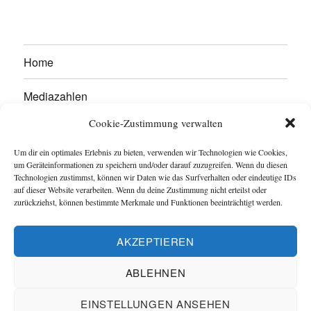
Home
Mediazahlen
Cookie-Zustimmung verwalten
Werben Sie hier!
Um dir ein optimales Erlebnis zu bieten, verwenden wir Technologien wie Cookies,
Kontakt
um Geräteinformationen zu speichern und/oder darauf zuzugreifen. Wenn du diesen
Technologien zustimmst, können wir Daten wie das Surfverhalten oder eindeutige IDs
auf dieser Website verarbeiten. Wenn du deine Zustimmung nicht erteilst oder
Impressum
zurückziehst, können bestimmte Merkmale und Funktionen beeinträchtigt werden.
Datenschutzerklärung
AKZEPTIEREN
Cookie-Richtlinie (EU)
ABLEHNEN
EINSTELLUNGEN ANSEHEN
Captain Trikot
-
Geldsparwerk
Datenschutzerklärung
Stolz