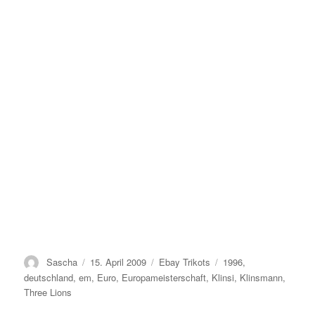
Autor
Veröffentlicht
Kategorien
Schlagwörter
Sascha
15. April 2009
Ebay Trikots
1996
,
am
deutschland
,
em
,
Euro
,
Europameisterschaft
,
Klinsi
,
Klinsmann
,
Three Lions