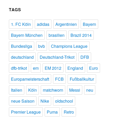
TAGS
1. FC Köln
adidas
Argentinien
Bayern
Bayern München
brasilien
Brazil 2014
Bundesliga
bvb
Champions League
deutschland
Deutschland-Trikot
DFB
dfb-trikot
em
EM 2012
England
Euro
Europameisterschaft
FCB
Fußballkultur
Italien
Köln
matchworn
Messi
neu
neue Saison
Nike
oldschool
Premier League
Puma
Retro