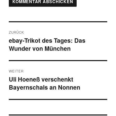
Beitragsnavigation
ZURÜCK
ebay-Trikot des Tages: Das
Vorheriger
Wunder von München
Beitrag:
WEITER
Uli Hoeneß verschenkt
Nächster
Bayernschals an Nonnen
Beitrag: