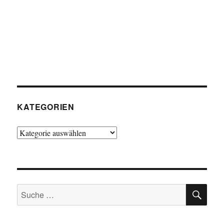
KATEGORIEN
Kategorien
SU
Suche
nach: