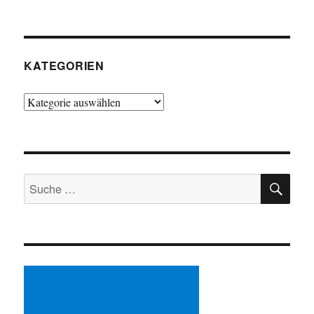
KATEGORIEN
Kategorien
SU
Suche
nach: