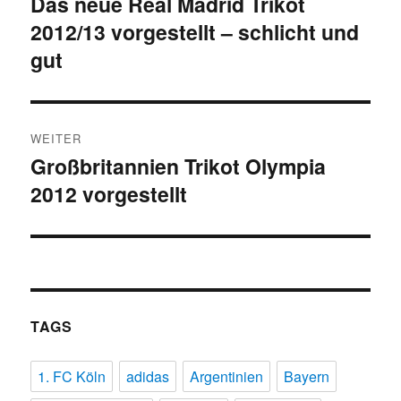
Das neue Real Madrid Trikot
Vorheriger
2012/13 vorgestellt – schlicht und
Beitrag:
gut
WEITER
Großbritannien Trikot Olympia
Nächster
2012 vorgestellt
Beitrag:
TAGS
1. FC Köln
adidas
Argentinien
Bayern