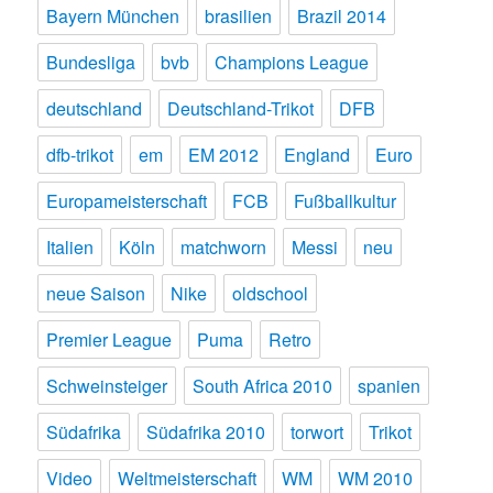
Bayern München
brasilien
Brazil 2014
Bundesliga
bvb
Champions League
deutschland
Deutschland-Trikot
DFB
dfb-trikot
em
EM 2012
England
Euro
Europameisterschaft
FCB
Fußballkultur
Italien
Köln
matchworn
Messi
neu
neue Saison
Nike
oldschool
Premier League
Puma
Retro
Schweinsteiger
South Africa 2010
spanien
Südafrika
Südafrika 2010
torwort
Trikot
Video
Weltmeisterschaft
WM
WM 2010