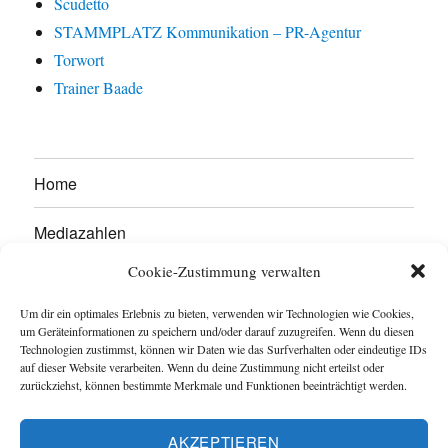
Scudetto
STAMMPLATZ Kommunikation – PR-Agentur
Torwort
Trainer Baade
Home
Mediazahlen
Cookie-Zustimmung verwalten
Werben Sie hier!
Um dir ein optimales Erlebnis zu bieten, verwenden wir Technologien wie Cookies,
Kontakt
um Geräteinformationen zu speichern und/oder darauf zuzugreifen. Wenn du diesen
Technologien zustimmst, können wir Daten wie das Surfverhalten oder eindeutige IDs
auf dieser Website verarbeiten. Wenn du deine Zustimmung nicht erteilst oder
Impressum
zurückziehst, können bestimmte Merkmale und Funktionen beeinträchtigt werden.
Datenschutzerklärung
AKZEPTIEREN