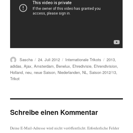
Autor
Veröffentlicht
Kategorien
Schlagwörter
Sascha
24. Juli 2012
Internationale Trikots
2013
,
am
adidas
,
Ajax
,
Amsterdam
,
Benelux
,
Ehredivisie
,
Ehrendivision
,
Holland
,
neu
,
neue Saison
,
Niederlanden
,
NL
,
Saison 2012/13
,
Trikot
Schreibe einen Kommentar
Deine E-Mail-Adresse wird nicht veröffentlicht.
Erforderliche Felder