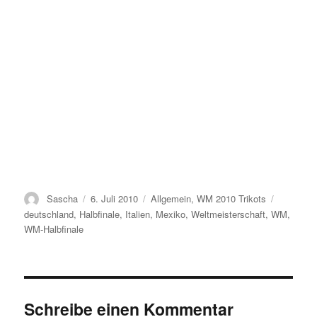
Autor
Veröffentlicht
Kategorien
Schlagwö
Sascha
6. Juli 2010
Allgemein
,
WM 2010 Trikots
am
deutschland
,
Halbfinale
,
Italien
,
Mexiko
,
Weltmeisterschaft
,
WM
,
WM-Halbfinale
Schreibe einen Kommentar