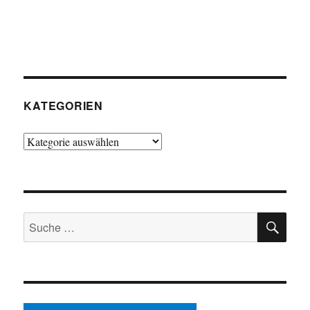
KATEGORIEN
Kategorien
SU
Suche
nach: