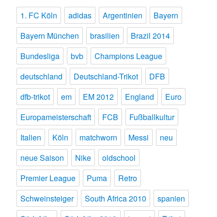
1. FC Köln
adidas
Argentinien
Bayern
Bayern München
brasilien
Brazil 2014
Bundesliga
bvb
Champions League
deutschland
Deutschland-Trikot
DFB
dfb-trikot
em
EM 2012
England
Euro
Europameisterschaft
FCB
Fußballkultur
Italien
Köln
matchworn
Messi
neu
neue Saison
Nike
oldschool
Premier League
Puma
Retro
Schweinsteiger
South Africa 2010
spanien