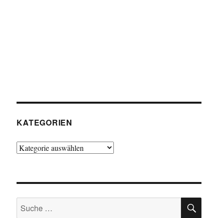
KATEGORIEN
Kategorien
SU
Suche
nach: