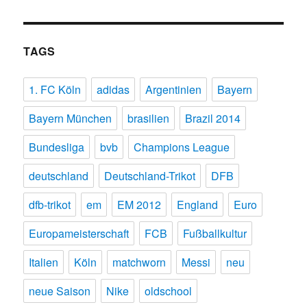
TAGS
1. FC Köln
adidas
Argentinien
Bayern
Bayern München
brasilien
Brazil 2014
Bundesliga
bvb
Champions League
deutschland
Deutschland-Trikot
DFB
dfb-trikot
em
EM 2012
England
Euro
Europameisterschaft
FCB
Fußballkultur
Italien
Köln
matchworn
Messi
neu
neue Saison
Nike
oldschool