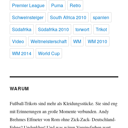
Premier League
Puma
Retro
Schweinsteiger
South Africa 2010
spanien
Südafrika
Südafrika 2010
torwort
Trikot
Video
Weltmeisterschaft
WM
WM 2010
WM 2014
World Cup
WARUM
Fußball-Trikots sind mehr als Kleidungsstücke. Sie sind eng
mit Erinnerungen an große Momente verbunden. Andy
Brehmes Elfmeter von Rom ohne Zick-Zack- Deutschland-
Fahne? Undenkbar! Und was wären Vereinsfarben wert,