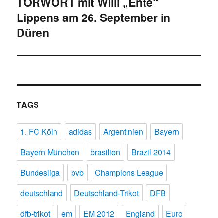
TORWORT mit Willi „Ente“
Nächster
Lippens am 26. September in
Beitrag:
Düren
TAGS
1. FC Köln
adidas
Argentinien
Bayern
Bayern München
brasilien
Brazil 2014
Bundesliga
bvb
Champions League
deutschland
Deutschland-Trikot
DFB
dfb-trikot
em
EM 2012
England
Euro