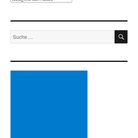
SU
Suche
nach: