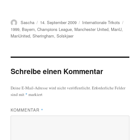
Autor
Veröffentlicht
Kategorien
Schlagw
Sascha
14. September 2009
Internationale Trikots
am
1999
,
Bayern
,
Champions League
,
Manchester United
,
ManU
,
ManUnited
,
Sheringham
,
Solskjaer
Schreibe einen Kommentar
Deine E-Mail-Adresse wird nicht veröffentlicht.
Erforderliche Felder
sind mit
*
markiert
KOMMENTAR
*