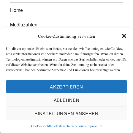
Home
Mediazahlen
Cookie-Zustimmung verwalten
Werben Sie hier!
Um dir ein optimales Erlebnis zu bieten, verwenden wir Technologien wie Cookies,
Kontakt
um Geräteinformationen zu speichern und/oder darauf zuzugreifen. Wenn du diesen
Technologien zustimmst, können wir Daten wie das Surfverhalten oder eindeutige IDs
auf dieser Website verarbeiten. Wenn du deine Zustimmung nicht erteilst oder
Impressum
zurückziehst, können bestimmte Merkmale und Funktionen beeinträchtigt werden.
Datenschutzerklärung
AKZEPTIEREN
Cookie-Richtlinie (EU)
ABLEHNEN
EINSTELLUNGEN ANSEHEN
Captain Trikot
-
Geldsparwerk
Datenschutzerklärung
Stolz
präsentiert von WordPress
Cookie-Richtlinie
Datenschutzerklärung
Impressum