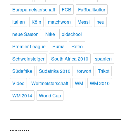
Europameisterschaft
FCB
Fußballkultur
Italien
Köln
matchworn
Messi
neu
neue Saison
Nike
oldschool
Premier League
Puma
Retro
Schweinsteiger
South Africa 2010
spanien
Südafrika
Südafrika 2010
torwort
Trikot
Video
Weltmeisterschaft
WM
WM 2010
WM 2014
World Cup