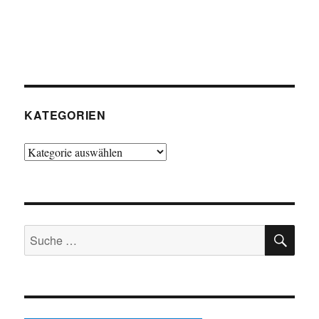
KATEGORIEN
Kategorien
SU
Suche
nach: