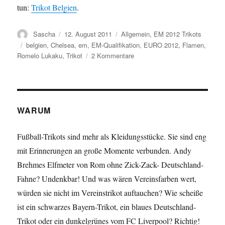
tun:
Trikot Belgien
.
Autor
Veröffentlicht
Kategorien
Sascha
12. August 2011
Allgemein
,
EM 2012 Trikots
am
Schlagwörter
belgien
,
Chelsea
,
em
,
EM-Qualifikation
,
EURO 2012
,
Flamen
,
zu
Romelo Lukaku
,
Trikot
2 Kommentare
Back
in
Black:
das
neue
WARUM
Trikot
Belgiens
Fußball-Trikots sind mehr als Kleidungsstücke. Sie sind eng
mit Erinnerungen an große Momente verbunden. Andy
Brehmes Elfmeter von Rom ohne Zick-Zack- Deutschland-
Fahne? Undenkbar! Und was wären Vereinsfarben wert,
würden sie nicht im Vereinstrikot auftauchen? Wie scheiße
ist ein schwarzes Bayern-Trikot, ein blaues Deutschland-
Trikot oder ein dunkelgrünes vom FC Liverpool? Richtig!