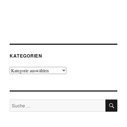
KATEGORIEN
Kategorien
SU
Suche
nach: