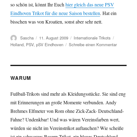
so schön ist, könnt Ihr Euch
hier gleich das neue PSV
Eindhoven Trikot für die neue Saison bestellen
. Hat ein
bisschen was von Kroatien, sonst aber sehr nett.
Autor
Veröffentlicht
Kategorien
Schlagwört
Sascha
11. August 2009
Internationale Trikots
am
zu
Holland
,
PSV
,
pSV Eindhoven
Schreibe einen Kommentar
Das
neue
Trikot
des
PSV
WARUM
Eindhoven
für
Fußball-Trikots sind mehr als Kleidungsstücke. Sie sind eng
2009/2010
mit Erinnerungen an große Momente verbunden. Andy
Brehmes Elfmeter von Rom ohne Zick-Zack- Deutschland-
Fahne? Undenkbar! Und was wären Vereinsfarben wert,
würden sie nicht im Vereinstrikot auftauchen? Wie scheiße
ist ein schwarzes Bayern-Trikot, ein blaues Deutschland-