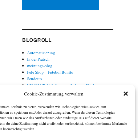
BLOGROLL
Automatisierung
In der Pratsch
meinungs-blog
Pele Shop – Futebol Bonito
Scudetto
STAMMPLATZ Kommunikation – PR-Agentur
Torwort
Cookie-Zustimmung verwalten
Trainer Baade
timales Erlebnis zu bieten, verwenden wir Technologien wie Cookies, um
tionen zu speichern und/oder darauf zuzugreifen. Wenn du diesen Technologien
nnen wir Daten wie das Surfverhalten oder eindeutige IDs auf dieser Website
Wenn du deine Zustimmung nicht erteilst oder zurückziehst, können bestimmte Merkmale
n beeinträchtigt werden.