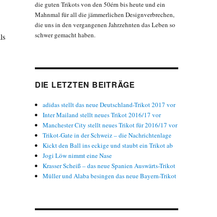
die guten Trikots von den 50érn bis heute und ein
Mahnmal für all die jämmerlichen Designverbrechen,
die uns in den vergangenen Jahrzehnten das Leben so
schwer gemacht haben.
ls
DIE LETZTEN BEITRÄGE
adidas stellt das neue Deutschland-Trikot 2017 vor
Inter Mailand stellt neues Trikot 2016/17 vor
Manchester City stellt neues Trikot für 2016/17 vor
Trikot-Gate in der Schweiz – die Nachrichtenlage
ert Bet-at-home als neuen Trikotsponsor“
Kickt den Ball ins eckige und staubt ein Trikot ab
Jogi Löw nimmt eine Nase
Krasser Scheiß – das neue Spanien Auswärts-Trikot
Müller und Alaba besingen das neue Bayern-Trikot