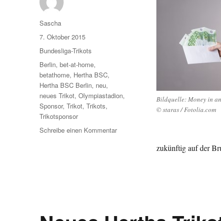
Autor
Sascha
Veröffentlicht
7. Oktober 2015
am
Kategorien
Bundesliga-Trikots
Schlagwörter
Berlin
,
bet-at-home
,
betathome
,
Hertha BSC
,
Hertha BSC Berlin
,
neu
,
neues Trikot
,
Olympiastadion
,
Bildquelle: Money in an
Sponsor
,
Trikot
,
Trikots
,
© staras / Fotolia.com
Trikotsponsor
zu
Schreibe einen Kommentar
Hertha
zukünftig auf der Br
BSC
präsentiert
Bet-
at-
home
als
neuen