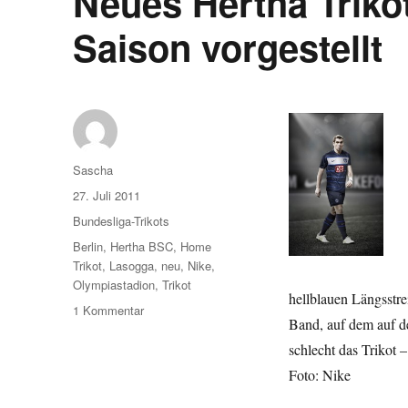
Neues Hertha Triko
Trikotsponsor
Saison vorgestellt
Autor
Sascha
Veröffentlicht
27. Juli 2011
am
Kategorien
Bundesliga-Trikots
Schlagwörter
Berlin
,
Hertha BSC
,
Home
Trikot
,
Lasogga
,
neu
,
Nike
,
Olympiastadion
,
Trikot
hellblauen Längsstre
zu
1 Kommentar
Band, auf dem auf de
Neues
Hertha
schlecht das Trikot 
Trikot
Foto: Nike
für
die