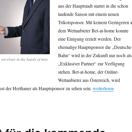
aus der Hauptstadt startet in die schon
laufende Saison mit einem neuen
Trikotsponsor. Mit keinem Geringeren a
dem Wettanbieter Bet-at-home konnte
eine Einigung erzielt werden. Der
ehemalige Hauptsponsor die „Deutsche
Bahn“ wird in der Zukunft nur noch als
 envelope in the hands of men
„Exklusiver Partner“ zur Verfügung
stehen. Bet-at-home, der Online-
Wettanbieter aus Österreich, wird
„Hertha BSC präsenti
ust der Herthaner als Hauptsponsor zu sehen sein.
weiterlesen