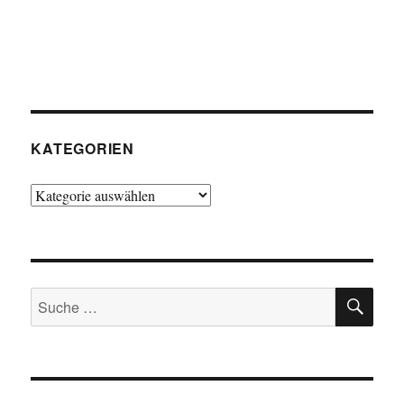
KATEGORIEN
Kategorien
SU
Suche
nach: