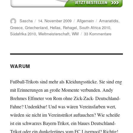
Autor
Veröffentlicht
Kategorien
Schlagwörter
Sascha
14. November 2009
Allgemein
Amanatidis
,
am
Greece
,
Griechenland
,
Hellas
,
Rehagel
,
South Africa 2010
,
zu
Südafrika 2010
,
Weltmeisterschaft
,
WM
33 Kommentare
Das
WM
Trikot
2010
von
WARUM
Griechenlan
Fußball-Trikots sind mehr als Kleidungsstücke. Sie sind eng
mit Erinnerungen an große Momente verbunden. Andy
Brehmes Elfmeter von Rom ohne Zick-Zack- Deutschland-
Fahne? Undenkbar! Und was wären Vereinsfarben wert,
würden sie nicht im Vereinstrikot auftauchen? Wie scheiße
ist ein schwarzes Bayern-Trikot, ein blaues Deutschland-
Trikot oder ein dunkelgrünes vom FC Liverpool? Richtig!