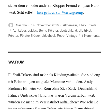
sicher dem ein oder anderen Klopper-Freund ein paar Euro
wert. Seht selbst –
hier geht es zur Versteigerung
.
Autor
Veröffentlicht
Kategorien
Sascha
14. November 2010
Allgemein
,
Ebay Trikots
am
Schlagwörter
Achtziger
,
adidas
,
Bernd Förster
,
deutschland
,
dfb-trikot
,
zu
Förster
,
Förster-Brüder
,
oldschool
,
Retro
,
Vintage
1 Kommentar
ebay
Trikot
des
Tages
Bernd
WARUM
Förste
Deuts
Fußball-Trikots sind mehr als Kleidungsstücke. Sie sind eng
Trikot
mit Erinnerungen an große Momente verbunden. Andy
80er
Brehmes Elfmeter von Rom ohne Zick-Zack- Deutschland-
Fahne? Undenkbar! Und was wären Vereinsfarben wert,
würden sie nicht im Vereinstrikot auftauchen? Wie scheiße
ist ein schwarzes Bayern-Trikot, ein blaues Deutschland-