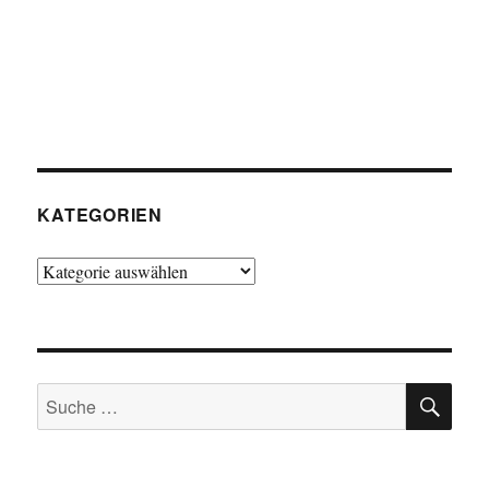
KATEGORIEN
Kategorien
SU
Suche
nach: