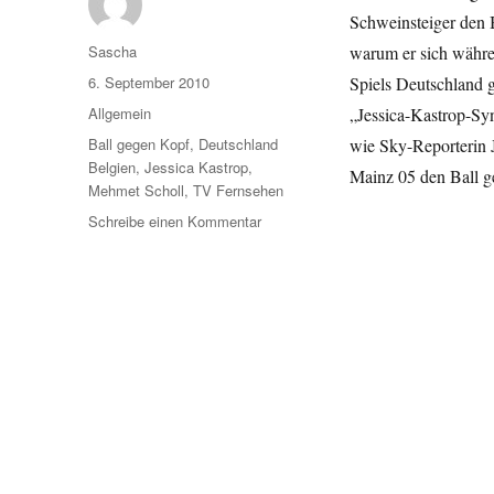
Schweinsteiger den B
Autor
Sascha
warum er sich währ
Veröffentlicht
6. September 2010
Spiels Deutschland 
am
Kategorien
Allgemein
„Jessica-Kastrop-Sy
Schlagwörter
Ball gegen Kopf
,
Deutschland
wie Sky-Reporterin J
Belgien
,
Jessica Kastrop
,
Mainz 05 den Ball 
Mehmet Scholl
,
TV Fernsehen
zu
Schreibe einen Kommentar
Jessica
Kastrop
Syndrom:
Mehmet
Scholl
erschreckt
sich