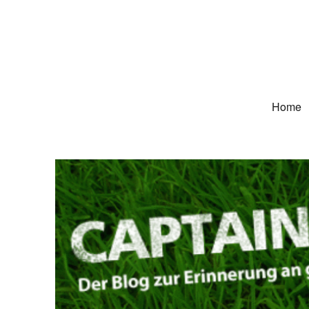
Captain Trikot
Der Blog zur Erinnerung an grüne Deutschland-Trikots
Home