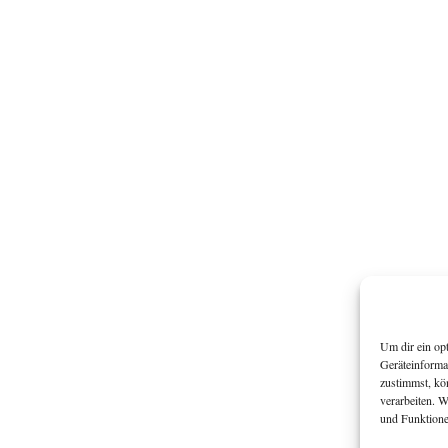
Um dir ein op
Geräteinforma
zustimmst, kö
verarbeiten. 
und Funktione