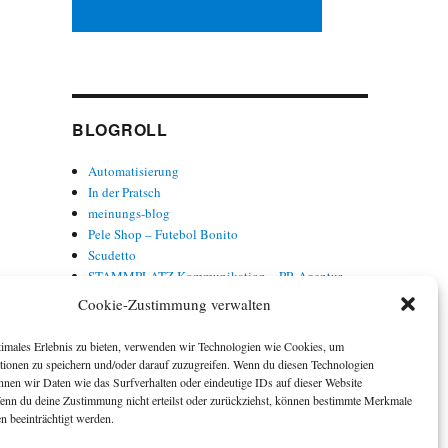
BLOGROLL
Automatisierung
In der Pratsch
meinungs-blog
Pele Shop – Futebol Bonito
Scudetto
STAMMPLATZ Kommunikation – PR-Agentur
Torwort
Cookie-Zustimmung verwalten
Trainer Baade
timales Erlebnis zu bieten, verwenden wir Technologien wie Cookies, um
tionen zu speichern und/oder darauf zuzugreifen. Wenn du diesen Technologien
nnen wir Daten wie das Surfverhalten oder eindeutige IDs auf dieser Website
Wenn du deine Zustimmung nicht erteilst oder zurückziehst, können bestimmte Merkmale
n beeinträchtigt werden.