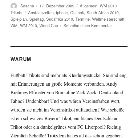
Autor
Veröffentlicht
Kategorien
Sascha
17. Dezember 2009
Allgemein
,
WM 2010
am
Schlagwörter
Trikots
Anstosszeiten
,
iphone
,
Outlook
,
South Africa 2010
,
Spielplan
,
Spieltag
,
Südafrika 2010
,
Termine
,
Weltmeisterschaft
,
zu
WM
,
WM 2010
,
World Cup
Schreibe einen Kommentar
Der
persönliche
WM-
Plan
in
WARUM
Outlook
und
Fußball-Trikots sind mehr als Kleidungsstücke. Sie sind eng
auf
mit Erinnerungen an große Momente verbunden. Andy
dem
iPhone
Brehmes Elfmeter von Rom ohne Zick-Zack- Deutschland-
Fahne? Undenkbar! Und was wären Vereinsfarben wert,
würden sie nicht im Vereinstrikot auftauchen? Wie scheiße
ist ein schwarzes Bayern-Trikot, ein blaues Deutschland-
Trikot oder ein dunkelgrünes vom FC Liverpool? Richtig!
Ziemlich Scheiße! Trotzdem hat es all das schon gegeben.