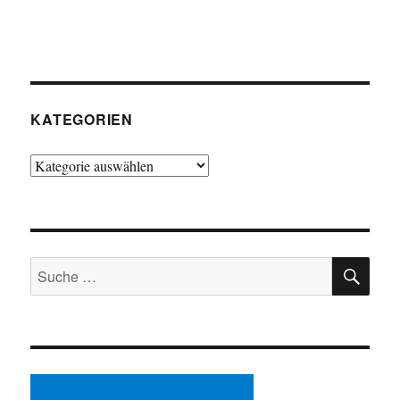
KATEGORIEN
Kategorien
SU
Suche
nach: