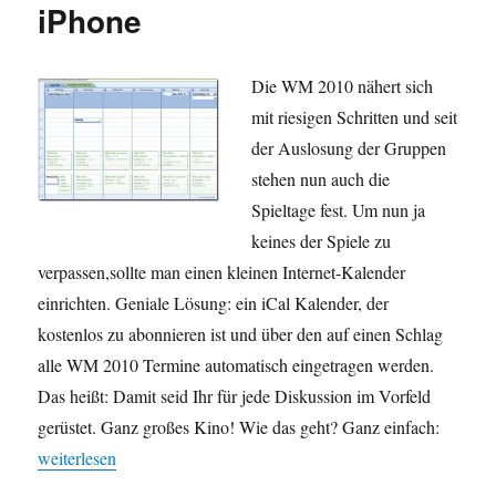
iPhone
Die WM 2010 nähert sich
mit riesigen Schritten und seit
der Auslosung der Gruppen
stehen nun auch die
Spieltage fest. Um nun ja
keines der Spiele zu
verpassen,sollte man einen kleinen Internet-Kalender
einrichten. Geniale Lösung: ein iCal Kalender, der
kostenlos zu abonnieren ist und über den auf einen Schlag
alle WM 2010 Termine automatisch eingetragen werden.
Das heißt: Damit seid Ihr für jede Diskussion im Vorfeld
gerüstet. Ganz großes Kino! Wie das geht? Ganz einfach:
„Der persönliche WM-Plan in Outlook und auf dem iPhone“
weiterlesen