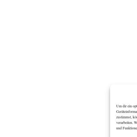
Um dir ein op
Geräteinforma
zustimmst, kö
verarbeiten. 
und Funktione