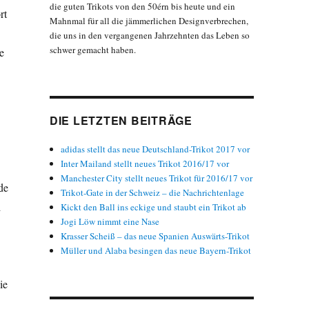
die guten Trikots von den 50érn bis heute und ein
rt
Mahnmal für all die jämmerlichen Designverbrechen,
die uns in den vergangenen Jahrzehnten das Leben so
schwer gemacht haben.
e
DIE LETZTEN BEITRÄGE
adidas stellt das neue Deutschland-Trikot 2017 vor
Inter Mailand stellt neues Trikot 2016/17 vor
Manchester City stellt neues Trikot für 2016/17 vor
de
Trikot-Gate in der Schweiz – die Nachrichtenlage
d
Kickt den Ball ins eckige und staubt ein Trikot ab
Jogi Löw nimmt eine Nase
Krasser Scheiß – das neue Spanien Auswärts-Trikot
Müller und Alaba besingen das neue Bayern-Trikot
ie