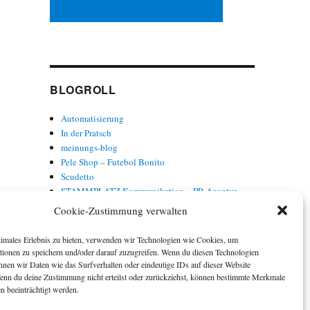
BLOGROLL
Automatisierung
In der Pratsch
meinungs-blog
Pele Shop – Futebol Bonito
Scudetto
STAMMPLATZ Kommunikation – PR-Agentur
Torwort
Cookie-Zustimmung verwalten
Trainer Baade
timales Erlebnis zu bieten, verwenden wir Technologien wie Cookies, um
tionen zu speichern und/oder darauf zuzugreifen. Wenn du diesen Technologien
nnen wir Daten wie das Surfverhalten oder eindeutige IDs auf dieser Website
Wenn du deine Zustimmung nicht erteilst oder zurückziehst, können bestimmte Merkmale
n beeinträchtigt werden.