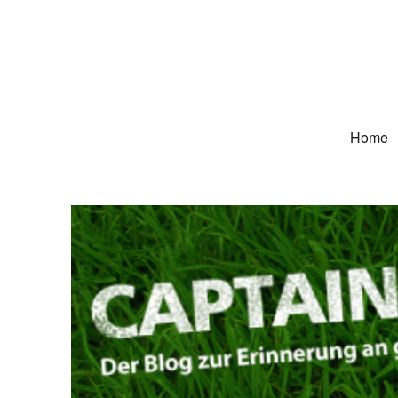
Captain Trikot
Der Blog zur Erinnerung an grüne Deutschland-Trikots
Home