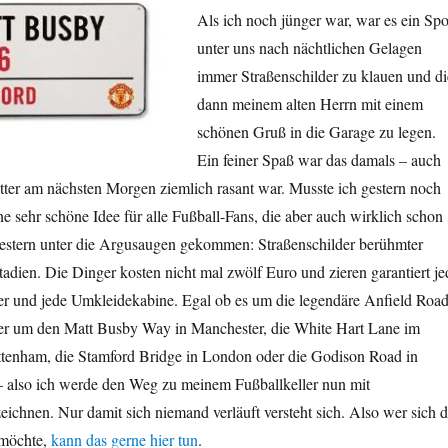
Als ich noch jünger war, war es ein Spo
unter uns nach nächtlichen Gelagen
immer Straßenschilder zu klauen und di
dann meinem alten Herrn mit einem
schönen Gruß in die Garage zu legen.
Ein feiner Spaß war das damals – auch
er am nächsten Morgen ziemlich rasant war. Musste ich gestern noch
e sehr schöne Idee für alle Fußball-Fans, die aber auch wirklich schon
 gestern unter die Argusaugen gekommen: Straßenschilder berühmter
tadien. Die Dinger kosten nicht mal zwölf Euro und zieren garantiert je
er und jede Umkleidekabine. Egal ob es um die legendäre Anfield Roa
der um den Matt Busby Way in Manchester, die White Hart Lane im
tenham, die Stamford Bridge in London oder die Godison Road in
 – also ich werde den Weg zu meinem Fußballkeller nun mit
chnen. Nur damit sich niemand verläuft versteht sich. Also wer sich d
 möchte,
kann das gerne hier tun
.