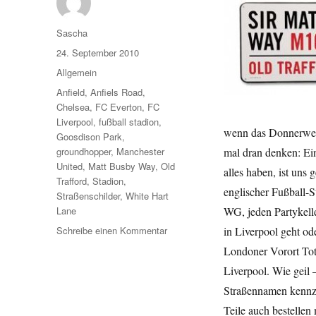
Autor
Sascha
Veröffentlicht
24. September 2010
am
Kategorien
Allgemein
Schlagwörter
Anfield
,
Anfiels Road
,
Chelsea
,
FC Everton
,
FC
Liverpool
,
fußball stadion
,
wenn das Donnerwett
Goosdison Park
,
groundhopper
,
Manchester
mal dran denken: Ein
United
,
Matt Busby Way
,
Old
alles haben, ist uns
Trafford
,
Stadion
,
englischer Fußball-S
Straßenschilder
,
White Hart
Lane
WG, jeden Partykell
zu
Schreibe einen Kommentar
in Liverpool geht o
Geil:
Londoner Vorort Tot
Straßenschilder
Liverpool. Wie geil
von
legendären
Straßennamen kennzei
Stadien
Teile auch bestellen