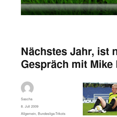
Nächstes Jahr, ist
Gespräch mit Mike
Autor
Sascha
Veröffentlicht
8. Juli 2009
am
Kategorien
Allgemein
,
Bundesliga-Trikots