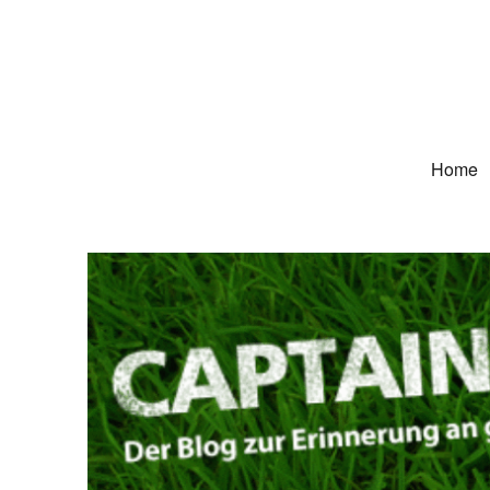
Captain Trikot
Der Blog zur Erinnerung an grüne Deutschland-Trikots
Home