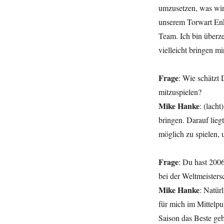
umzusetzen, was wir
unserem Torwart Enke 
Team. Ich bin überz
vielleicht bringen m
Frage
: Wie schätzt
mitzuspielen?
Mike Hanke
: (lach
bringen. Darauf lieg
möglich zu spielen, 
Frage
: Du hast 200
bei der Weltmeisters
Mike Hanke
: Natür
für mich im Mittelpu
Saison das Beste geb