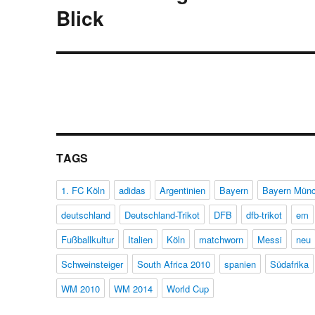
Beitrag:
Blick
TAGS
1. FC Köln
adidas
Argentinien
Bayern
Bayern Mün
deutschland
Deutschland-Trikot
DFB
dfb-trikot
em
Fußballkultur
Italien
Köln
matchworn
Messi
neu
Schweinsteiger
South Africa 2010
spanien
Südafrika
WM 2010
WM 2014
World Cup