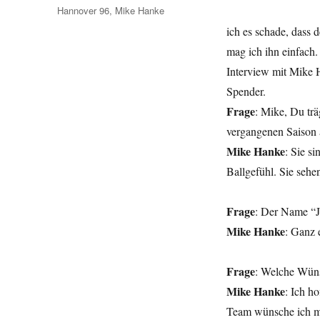
Schlagwörter
Hannover 96
,
Mike Hanke
ich es schade, dass d
mag ich ihn einfach.
Interview mit Mike 
Spender.
Frage
: Mike, Du trä
vergangenen Saison 
Mike Hanke
: Sie s
Ballgefühl. Sie sehen
Frage
: Der Name “J
Mike Hanke
: Ganz 
Frage
: Welche Wüns
Mike Hanke
: Ich h
Team wünsche ich mi