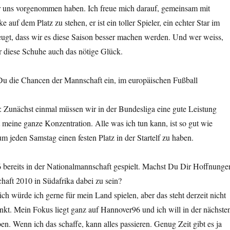
 uns vorgenommen haben. Ich freue mich darauf, gemeinsam mit
auf dem Platz zu stehen, er ist ein toller Spieler, ein echter Star im
eugt, dass wir es diese Saison besser machen werden. Und wer weiss,
ir diese Schuhe auch das nötige Glück.
 Du die Chancen der Mannschaft ein, im europäischen Fußball
t): Zunächst einmal müssen wir in der Bundesliga eine gute Leistung
t meine ganze Konzentration. Alle was ich tun kann, ist so gut wie
um jeden Samstag einen festen Platz in der Startelf zu haben.
6 bereits in der Nationalmannschaft gespielt. Machst Du Dir Hoffnunge
chaft 2010 in Südafrika dabei zu sein?
lich würde ich gerne für mein Land spielen, aber das steht derzeit nicht
nkt. Mein Fokus liegt ganz auf Hannover96 und ich will in der nächste
en. Wenn ich das schaffe, kann alles passieren. Genug Zeit gibt es ja