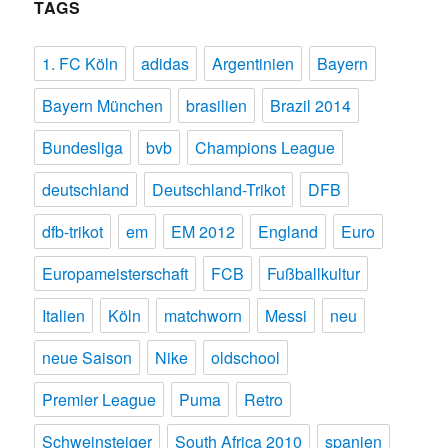
TAGS
1. FC Köln
adidas
Argentinien
Bayern
Bayern München
brasilien
Brazil 2014
Bundesliga
bvb
Champions League
deutschland
Deutschland-Trikot
DFB
dfb-trikot
em
EM 2012
England
Euro
Europameisterschaft
FCB
Fußballkultur
Italien
Köln
matchworn
Messi
neu
neue Saison
Nike
oldschool
Premier League
Puma
Retro
Schweinsteiger
South Africa 2010
spanien