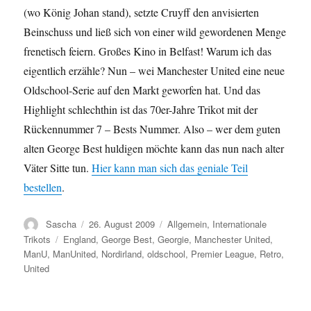
(wo König Johan stand), setzte Cruyff den anvisierten
Beinschuss und ließ sich von einer wild gewordenen Menge
frenetisch feiern. Großes Kino in Belfast! Warum ich das
eigentlich erzähle? Nun – wei Manchester United eine neue
Oldschool-Serie auf den Markt geworfen hat. Und das
Highlight schlechthin ist das 70er-Jahre Trikot mit der
Rückennummer 7 – Bests Nummer. Also – wer dem guten
alten George Best huldigen möchte kann das nun nach alter
Väter Sitte tun.
Hier kann man sich das geniale Teil
bestellen
.
Autor
Veröffentlicht
Kategorien
Sascha
26. August 2009
Allgemein
,
Internationale
am
Schlagwörter
Trikots
England
,
George Best
,
Georgie
,
Manchester United
,
ManU
,
ManUnited
,
Nordirland
,
oldschool
,
Premier League
,
Retro
,
United