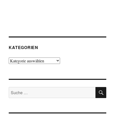
KATEGORIEN
Kategorien
SU
Suche
nach: