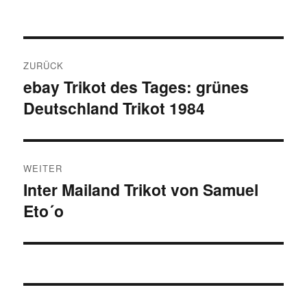
Beitragsnavigation
ZURÜCK
ebay Trikot des Tages: grünes
Vorheriger
Deutschland Trikot 1984
Beitrag:
WEITER
Inter Mailand Trikot von Samuel
Nächster
Eto´o
Beitrag: