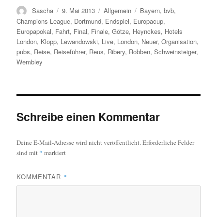
Autor
Veröffentlicht
Kategorien
Schlagwörter
Sascha
9. Mai 2013
Allgemein
Bayern
,
bvb
,
am
Champions League
,
Dortmund
,
Endspiel
,
Europacup
,
Europapokal
,
Fahrt
,
Final
,
Finale
,
Götze
,
Heynckes
,
Hotels
London
,
Klopp
,
Lewandowski
,
Live
,
London
,
Neuer
,
Organisation
,
pubs
,
Reise
,
Reiseführer
,
Reus
,
Ribery
,
Robben
,
Schweinsteiger
,
Wembley
Schreibe einen Kommentar
Deine E-Mail-Adresse wird nicht veröffentlicht.
Erforderliche Felder
sind mit
*
markiert
KOMMENTAR
*