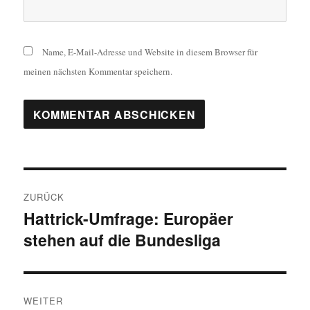
Name, E-Mail-Adresse und Website in diesem Browser für
meinen nächsten Kommentar speichern.
Beitragsnavigation
ZURÜCK
Hattrick-Umfrage: Europäer
Vorheriger
stehen auf die Bundesliga
Beitrag:
WEITER