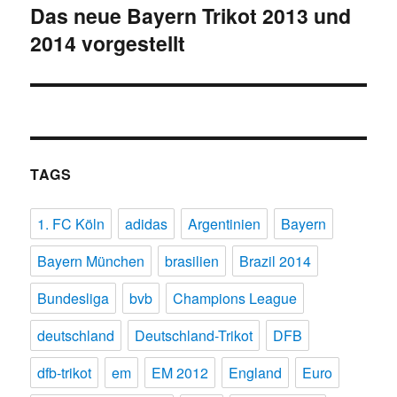
Das neue Bayern Trikot 2013 und
Nächster
2014 vorgestellt
Beitrag:
TAGS
1. FC Köln
adidas
Argentinien
Bayern
Bayern München
brasilien
Brazil 2014
Bundesliga
bvb
Champions League
deutschland
Deutschland-Trikot
DFB
dfb-trikot
em
EM 2012
England
Euro