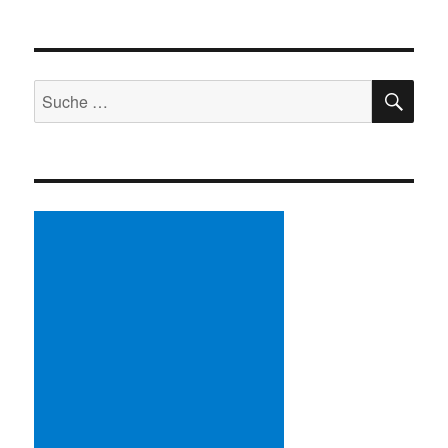
SU
Suche
nach: