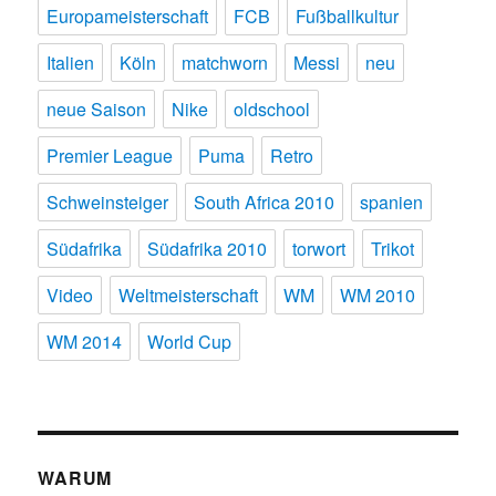
Europameisterschaft
FCB
Fußballkultur
Italien
Köln
matchworn
Messi
neu
neue Saison
Nike
oldschool
Premier League
Puma
Retro
Schweinsteiger
South Africa 2010
spanien
Südafrika
Südafrika 2010
torwort
Trikot
Video
Weltmeisterschaft
WM
WM 2010
WM 2014
World Cup
WARUM