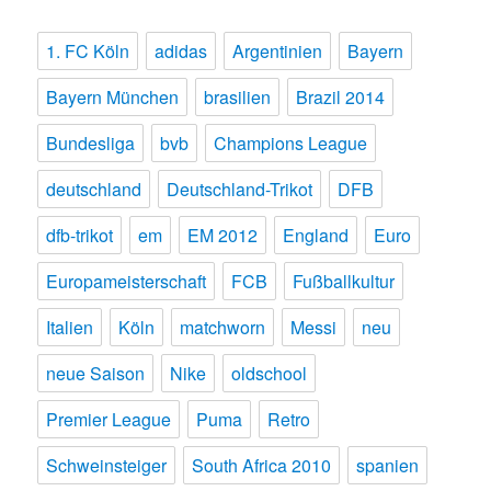
1. FC Köln
adidas
Argentinien
Bayern
Bayern München
brasilien
Brazil 2014
Bundesliga
bvb
Champions League
deutschland
Deutschland-Trikot
DFB
dfb-trikot
em
EM 2012
England
Euro
Europameisterschaft
FCB
Fußballkultur
Italien
Köln
matchworn
Messi
neu
neue Saison
Nike
oldschool
Premier League
Puma
Retro
Schweinsteiger
South Africa 2010
spanien