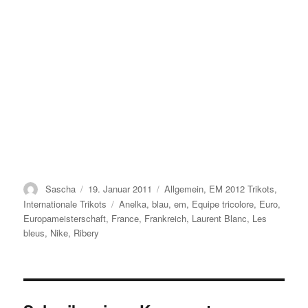
Autor
Veröffentlicht
Kategorien
Sascha
19. Januar 2011
Allgemein
,
EM 2012 Trikots
,
am
Schlagwörter
Internationale Trikots
Anelka
,
blau
,
em
,
Equipe tricolore
,
Euro
,
Europameisterschaft
,
France
,
Frankreich
,
Laurent Blanc
,
Les
bleus
,
Nike
,
Ribery