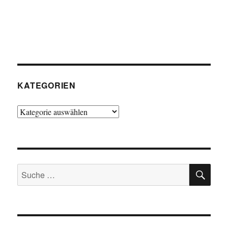
KATEGORIEN
Kategorien
SU
Suche
nach: