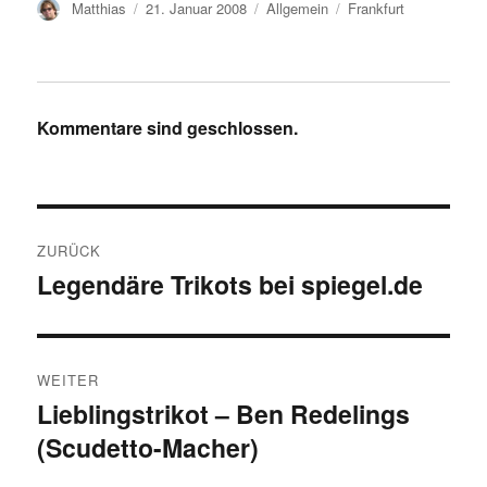
Autor
Veröffentlicht
Kategorien
Schlagwörter
Matthias
21. Januar 2008
Allgemein
Frankfurt
am
Kommentare sind geschlossen.
Beitragsnavigation
ZURÜCK
Legendäre Trikots bei spiegel.de
Vorheriger
Beitrag:
WEITER
Lieblingstrikot – Ben Redelings
Nächster
(Scudetto-Macher)
Beitrag: