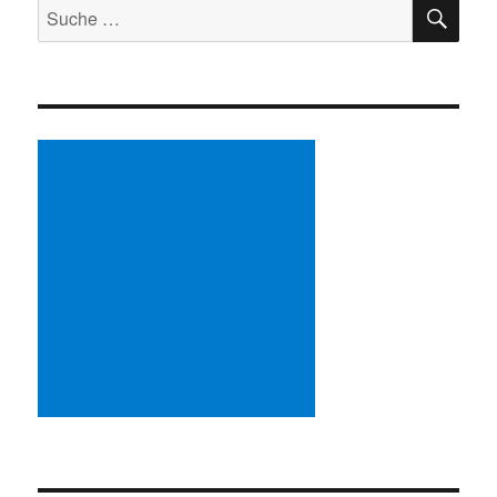
SU
Suche
nach: