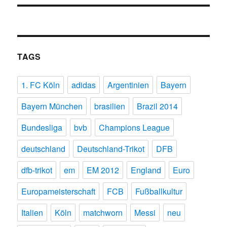
TAGS
1. FC Köln
adidas
Argentinien
Bayern
Bayern München
brasilien
Brazil 2014
Bundesliga
bvb
Champions League
deutschland
Deutschland-Trikot
DFB
dfb-trikot
em
EM 2012
England
Euro
Europameisterschaft
FCB
Fußballkultur
Italien
Köln
matchworn
Messi
neu