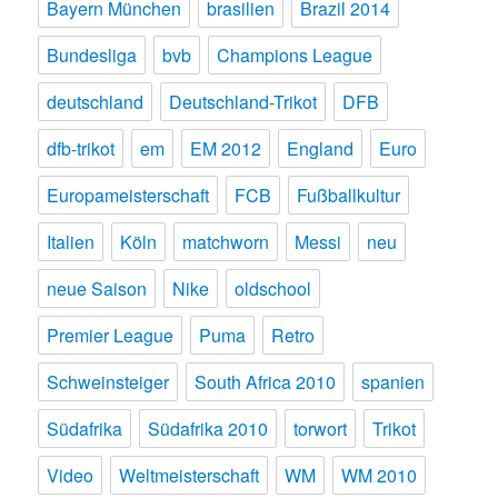
Bayern München
brasilien
Brazil 2014
Bundesliga
bvb
Champions League
deutschland
Deutschland-Trikot
DFB
dfb-trikot
em
EM 2012
England
Euro
Europameisterschaft
FCB
Fußballkultur
Italien
Köln
matchworn
Messi
neu
neue Saison
Nike
oldschool
Premier League
Puma
Retro
Schweinsteiger
South Africa 2010
spanien
Südafrika
Südafrika 2010
torwort
Trikot
Video
Weltmeisterschaft
WM
WM 2010