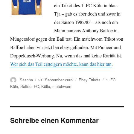
ein Trikot des 1. FC Köln in blau.
Tja – gab es aber doch und zwar in
der Saison 1982/83 – als noch ein
Mann namens Anthony Baffoe in
Müngersdorf gegen den Ball trat. Ein matchworn Trikot von
Baffoe haben wir jetzt bei ebay gefunden. Mit Pioneer und
Doppeldusch-Werbung. Na, wenn das mal keine Rarität ist.
Wer sich das Teil ersteigern möchte, kann das hier tun
.
Autor
Veröffentlicht
Kategorien
Schlagwörter
Sascha
21. September 2009
Ebay Trikots
1. FC
am
Köln
,
Baffoe
,
FC
,
Kölle
,
matchworn
Schreibe einen Kommentar