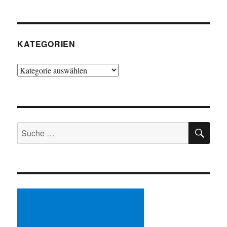
KATEGORIEN
Kategorien
SU
Suche
nach: