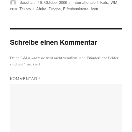
Autor
Veröffentlicht
Kategorien
Sascha
16. Oktober 2009
Internationale Trikots
,
WM
am
Schlagwörter
2010 Trikots
Afrika
,
Drogba
,
Elfenbeinküste
,
Ivoir
Schreibe einen Kommentar
Deine E-Mail-Adresse wird nicht veröffentlicht.
Erforderliche Felder
sind mit
*
markiert
KOMMENTAR
*