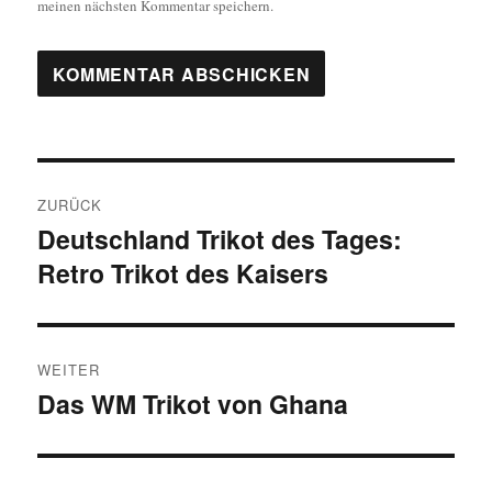
meinen nächsten Kommentar speichern.
Beitragsnavigation
ZURÜCK
Deutschland Trikot des Tages:
Vorheriger
Retro Trikot des Kaisers
Beitrag:
WEITER
Das WM Trikot von Ghana
Nächster
Beitrag: