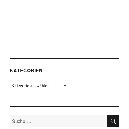
KATEGORIEN
Kategorien
SU
Suche
nach: