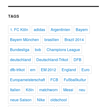
TAGS
1. FC Köln
adidas
Argentinien
Bayern
Bayern München
brasilien
Brazil 2014
Bundesliga
bvb
Champions League
deutschland
Deutschland-Trikot
DFB
dfb-trikot
em
EM 2012
England
Euro
Europameisterschaft
FCB
Fußballkultur
Italien
Köln
matchworn
Messi
neu
neue Saison
Nike
oldschool