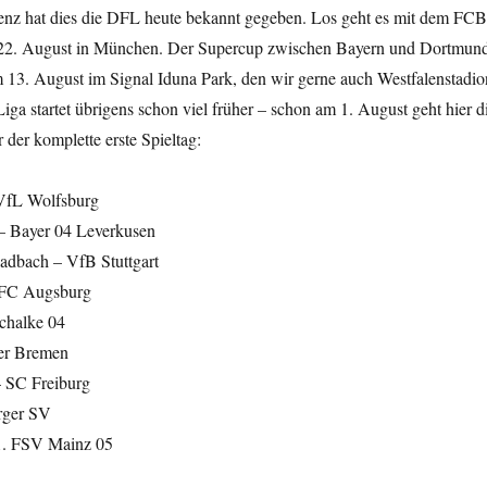
enz hat dies die DFL heute bekannt gegeben. Los geht es mit dem FCB
22. August in München. Der Supercup zwischen Bayern und Dortmun
m 13. August im Signal Iduna Park, den wir gerne auch Westfalenstadio
iga startet übrigens schon viel früher – schon am 1. August geht hier d
 der komplette erste Spieltag:
VfL Wolfsburg
– Bayer 04 Leverkusen
adbach – VfB Stuttgart
 FC Augsburg
chalke 04
er Bremen
– SC Freiburg
rger SV
1. FSV Mainz 05