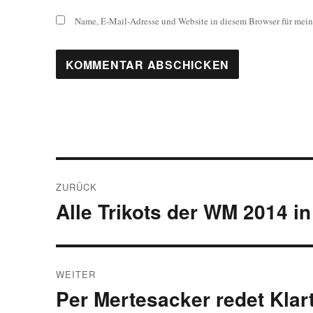
Name, E-Mail-Adresse und Website in diesem Browser für mei
Beitragsnavigation
ZURÜCK
Alle Trikots der WM 2014 in
Vorheriger
Beitrag:
WEITER
Per Mertesacker redet Klar
Nächster