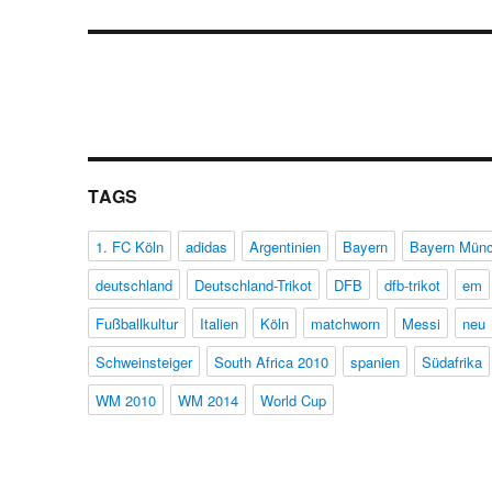
Beitrag:
TAGS
1. FC Köln
adidas
Argentinien
Bayern
Bayern Mün
deutschland
Deutschland-Trikot
DFB
dfb-trikot
em
Fußballkultur
Italien
Köln
matchworn
Messi
neu
Schweinsteiger
South Africa 2010
spanien
Südafrika
WM 2010
WM 2014
World Cup