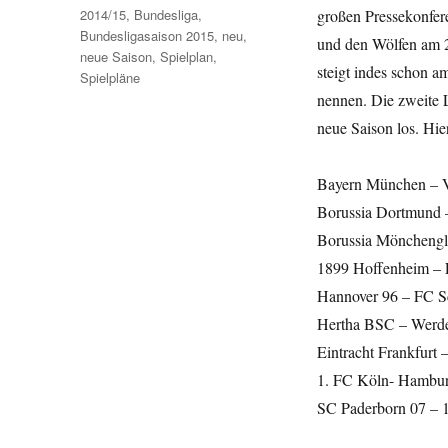
Schlagwörter
2014/15
,
Bundesliga
,
großen Pressekonfer
Bundesligasaison 2015
,
neu
,
und den Wölfen am 
neue Saison
,
Spielplan
,
steigt indes schon a
Spielpläne
nennen. Die zweite L
neue Saison los. Hier
Bayern München – 
Borussia Dortmund 
Borussia Mönchengl
1899 Hoffenheim –
Hannover 96 – FC S
Hertha BSC – Werd
Eintracht Frankfurt 
1. FC Köln- Hambu
SC Paderborn 07 – 