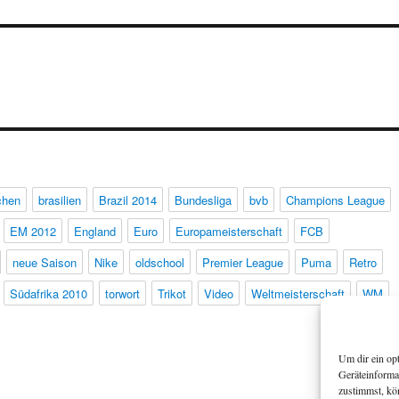
chen
brasilien
Brazil 2014
Bundesliga
bvb
Champions League
EM 2012
England
Euro
Europameisterschaft
FCB
neue Saison
Nike
oldschool
Premier League
Puma
Retro
Südafrika 2010
torwort
Trikot
Video
Weltmeisterschaft
WM
Um dir ein op
Geräteinforma
zustimmst, kö