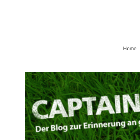
Captain Trikot
Der Blog zur Erinnerung an grüne Deutschland-Trikots
Home