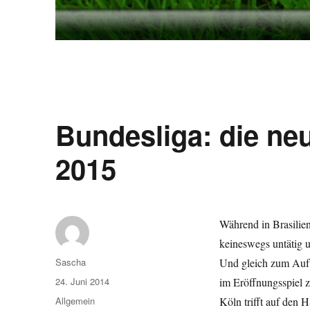
Bundesliga: die ne
2015
Während in Brasilien
keineswegs untätig 
Autor
Sascha
Und gleich zum Auft
Veröffentlicht
24. Juni 2014
im Eröffnungsspiel 
am
Kategorien
Allgemein
Köln trifft auf den