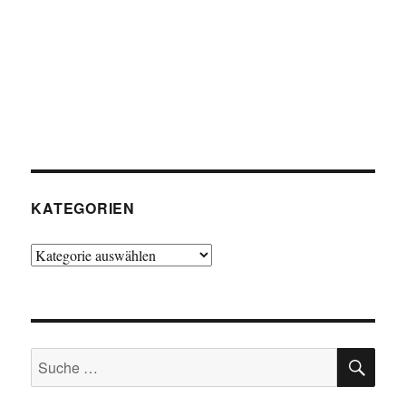
KATEGORIEN
Kategorien
SU
Suche
nach: