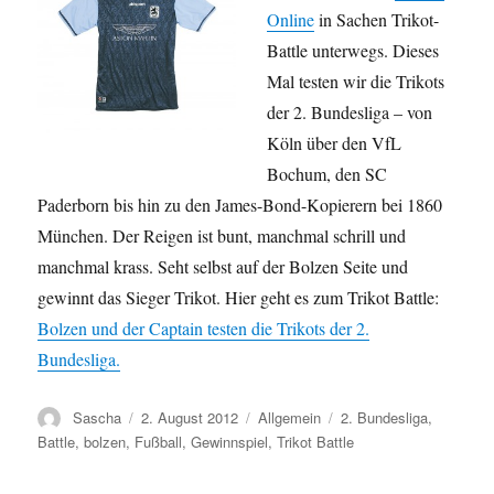
Online
in Sachen Trikot-
Battle unterwegs. Dieses
Mal testen wir die Trikots
der 2. Bundesliga – von
Köln über den VfL
Bochum, den SC
Paderborn bis hin zu den James-Bond-Kopierern bei 1860
München. Der Reigen ist bunt, manchmal schrill und
manchmal krass. Seht selbst auf der Bolzen Seite und
gewinnt das Sieger Trikot. Hier geht es zum Trikot Battle:
Bolzen und der Captain testen die Trikots der 2.
Bundesliga.
Autor
Veröffentlicht
Kategorien
Schlagwörter
Sascha
2. August 2012
Allgemein
2. Bundesliga
,
am
Battle
,
bolzen
,
Fußball
,
Gewinnspiel
,
Trikot Battle