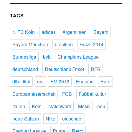
TAGS
1. FC Köln
adidas
Argentinien
Bayern
Bayern München
brasilien
Brazil 2014
Bundesliga
bvb
Champions League
deutschland
Deutschland-Trikot
DFB
dfb-trikot
em
EM 2012
England
Euro
Europameisterschaft
FCB
Fußballkultur
Italien
Köln
matchworn
Messi
neu
neue Saison
Nike
oldschool
Premier League
Puma
Retro