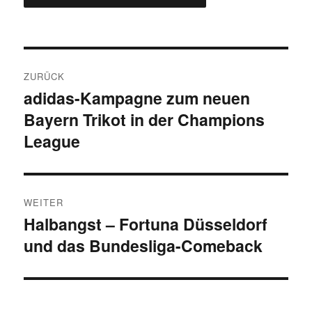
Beitragsnavigation
ZURÜCK
adidas-Kampagne zum neuen
Vorheriger
Bayern Trikot in der Champions
Beitrag:
League
WEITER
Halbangst – Fortuna Düsseldorf
Nächster
und das Bundesliga-Comeback
Beitrag: