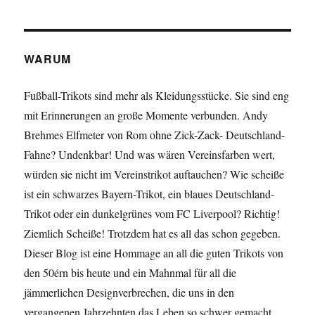
Mister
Green:
Die
gesammelten
WARUM
englischen
Torwartfehler
Fußball-Trikots sind mehr als Kleidungsstücke. Sie sind eng
mit Erinnerungen an große Momente verbunden. Andy
Brehmes Elfmeter von Rom ohne Zick-Zack- Deutschland-
Fahne? Undenkbar! Und was wären Vereinsfarben wert,
würden sie nicht im Vereinstrikot auftauchen? Wie scheiße
ist ein schwarzes Bayern-Trikot, ein blaues Deutschland-
Trikot oder ein dunkelgrünes vom FC Liverpool? Richtig!
Ziemlich Scheiße! Trotzdem hat es all das schon gegeben.
Dieser Blog ist eine Hommage an all die guten Trikots von
den 50érn bis heute und ein Mahnmal für all die
jämmerlichen Designverbrechen, die uns in den
vergangenen Jahrzehnten das Leben so schwer gemacht