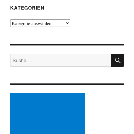
KATEGORIEN
Kategorien
SU
Suche
nach: