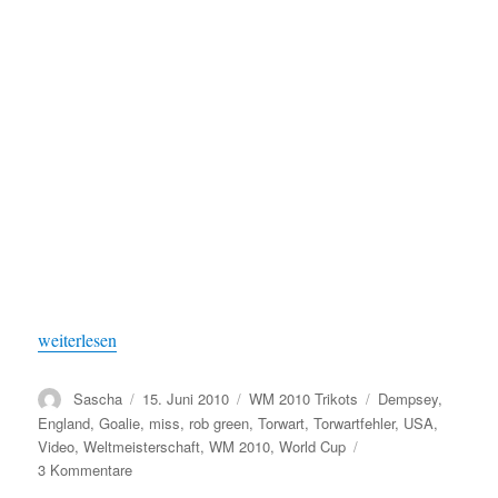
„Für Mister Green: Die gesammelten englischen Torwartfehler“
weiterlesen
Autor
Veröffentlicht
Kategorien
Schlagwörter
Sascha
15. Juni 2010
WM 2010 Trikots
Dempsey
,
am
England
,
Goalie
,
miss
,
rob green
,
Torwart
,
Torwartfehler
,
USA
,
Video
,
Weltmeisterschaft
,
WM 2010
,
World Cup
zu
3 Kommentare
Für