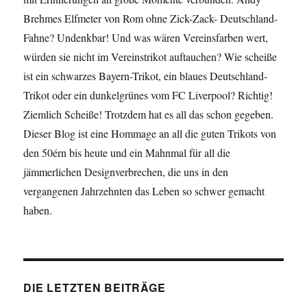
–
Brehmes Elfmeter von Rom ohne Zick-Zack- Deutschland-
Littbar
Fahne? Undenkbar! Und was wären Vereinsfarben wert,
Steine
würden sie nicht im Vereinstrikot auftauchen? Wie scheiße
und
Okude
ist ein schwarzes Bayern-Trikot, ein blaues Deutschland-
Trikot oder ein dunkelgrünes vom FC Liverpool? Richtig!
Ziemlich Scheiße! Trotzdem hat es all das schon gegeben.
Dieser Blog ist eine Hommage an all die guten Trikots von
den 50érn bis heute und ein Mahnmal für all die
jämmerlichen Designverbrechen, die uns in den
vergangenen Jahrzehnten das Leben so schwer gemacht
haben.
DIE LETZTEN BEITRÄGE