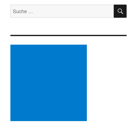
SU
Suche
nach: