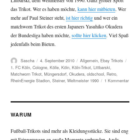
Littbarski, dem Weltmeister von 1990. Ganz großer Sport
das Trikot. Wer es haben möchte,
kann hier mitbieten
. Wer
mehr auf Paul Steiner steht,
ist hier richtig
und wer ein
matchworn Trikot des ersten Japaners Yasuhiko Okudera
der Bundesliga haben möchte,
sollte hier klicken
. Viel Spaß
jedenfalls beim Bieten.
Autor
Veröffentlicht
Kategorien
Schla
Sascha
4. September 2010
Allgemein
,
Ebay Trikots
am
1. FC Köln
,
Cologne
,
Kölle
,
Köln
,
Köln-Trikot
,
Littbarski
,
Matchworn Trikot
,
Müngersdorf
,
Okudera
,
oldschool
,
Retro
,
zu
RheinEnergie Stadion
,
Steiner
,
Weltmeister 1990
1 Kommentar
ebay
Trikot
des
Tages
Match
WARUM
1.
FC
Fußball-Trikots sind mehr als Kleidungsstücke. Sie sind eng
Köln
mit Erinnerungen an große Momente verbunden. Andy
80er