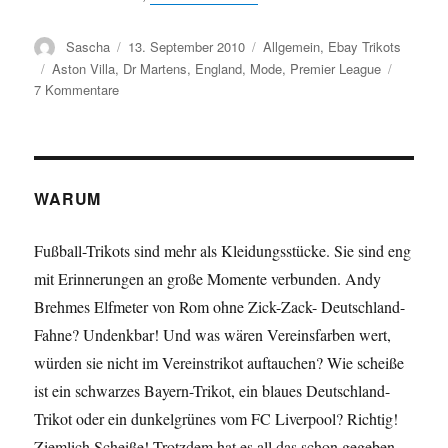
Autor
Veröffentlicht
Kategorien
Sascha
13. September 2010
Allgemein
,
Ebay Trikots
am
Schlagwörter
Aston Villa
,
Dr Martens
,
England
,
Mode
,
Premier League
zu
7 Kommentare
ebay
Trikot
des
Tages:
Aston
WARUM
Villa
mit
Fußball-Trikots sind mehr als Kleidungsstücke. Sie sind eng
Dr.
mit Erinnerungen an große Momente verbunden. Andy
Martens
Flock
Brehmes Elfmeter von Rom ohne Zick-Zack- Deutschland-
Fahne? Undenkbar! Und was wären Vereinsfarben wert,
würden sie nicht im Vereinstrikot auftauchen? Wie scheiße
ist ein schwarzes Bayern-Trikot, ein blaues Deutschland-
Trikot oder ein dunkelgrünes vom FC Liverpool? Richtig!
Ziemlich Scheiße! Trotzdem hat es all das schon gegeben.