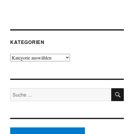
KATEGORIEN
Kategorien
SU
Suche
nach: