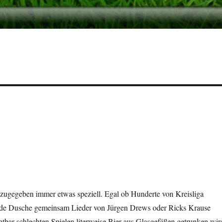
 zugegeben immer etwas speziell. Egal ob Hunderte von Kreisliga
 de Dusche gemeinsam Lieder von Jürgen Drews oder Ricks Krause
htbar schlechten Spielen literweise Bier aus Glasgefäßen getrunken wir