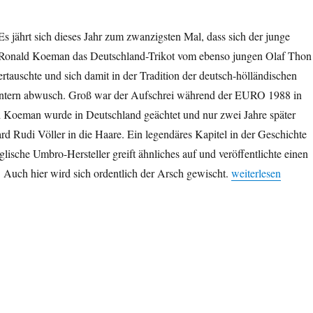
Es jährt sich dieses Jahr zum zwanzigsten Mal, dass sich der junge
Ronald Koeman das Deutschland-Trikot vom ebenso jungen Olaf Thon
ertauschte und sich damit in der Tradition der deutsch-hölländischen
intern abwusch. Groß war der Aufschrei während der EURO 1988 in
 Koeman wurde in Deutschland geächtet und nur zwei Jahre später
rd Rudi Völler in die Haare. Ein legendäres Kapitel in der Geschichte
glische Umbro-Hersteller greift ähnliches auf und veröffentlichte einen
„Scheiß-Trikot – 
 Auch hier wird sich ordentlich der Arsch gewischt.
weiterlesen