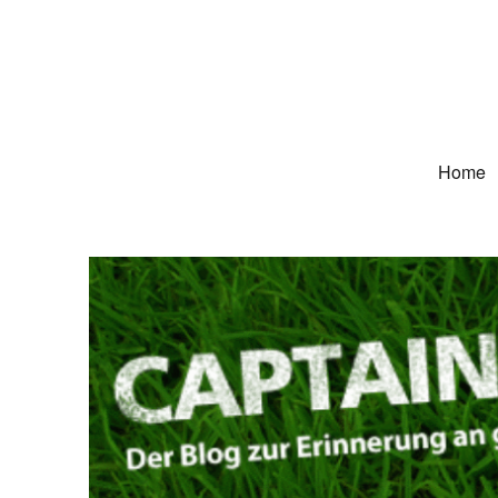
Captain Trikot
Der Blog zur Erinnerung an grüne Deutschland-Trikots
Home