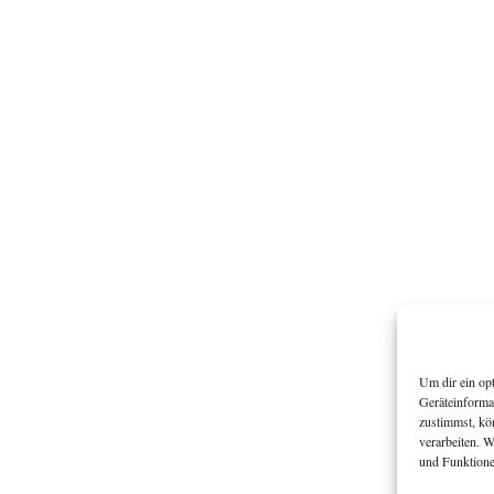
Um dir ein op
Geräteinforma
zustimmst, kö
verarbeiten. 
und Funktione