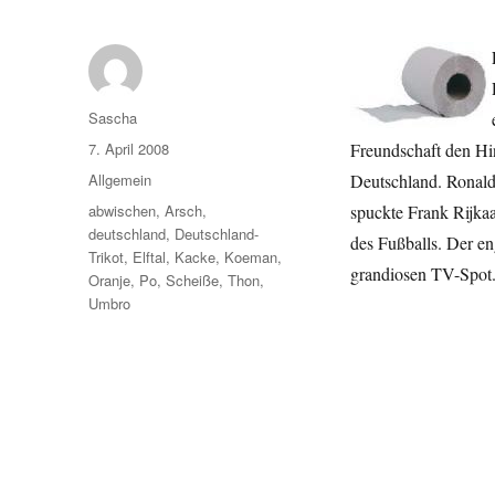
Autor
Sascha
Veröffentlicht
7. April 2008
Freundschaft den H
am
Kategorien
Allgemein
Deutschland. Ronald
Schlagwörter
abwischen
,
Arsch
,
spuckte Frank Rijkaa
deutschland
,
Deutschland-
des Fußballs. Der en
Trikot
,
Elftal
,
Kacke
,
Koeman
,
grandiosen TV-Spot.
Oranje
,
Po
,
Scheiße
,
Thon
,
Umbro