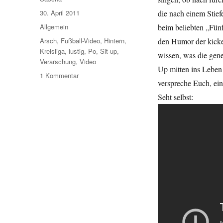
Veröffentlicht
30. April 2011
die nach einem Stief
am
Kategorien
Allgemein
beim beliebten „Fün
Schlagwörter
Arsch
,
Fußball-Video
,
Hintern
,
den Humor der kicken
Kreisliga
,
lustig
,
Po
,
Sit-up
,
wissen, was die gene
Verarschung
,
Video
Up mitten ins Leben 
zu
1 Kommentar
verspreche Euch, ein
After
Sit
Seht selbst:
Up