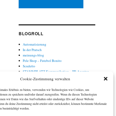
BLOGROLL
Automatisierung
In der Pratsch
meinungs-blog
Pele Shop – Futebol Bonito
Scudetto
STAMMPLATZ Kommunikation – PR-Agentur
Torwort
Cookie-Zustimmung verwalten
Trainer Baade
timales Erlebnis zu bieten, verwenden wir Technologien wie Cookies, um
tionen zu speichern und/oder darauf zuzugreifen. Wenn du diesen Technologien
nnen wir Daten wie das Surfverhalten oder eindeutige IDs auf dieser Website
Wenn du deine Zustimmung nicht erteilst oder zurückziehst, können bestimmte Merkmale
n beeinträchtigt werden.