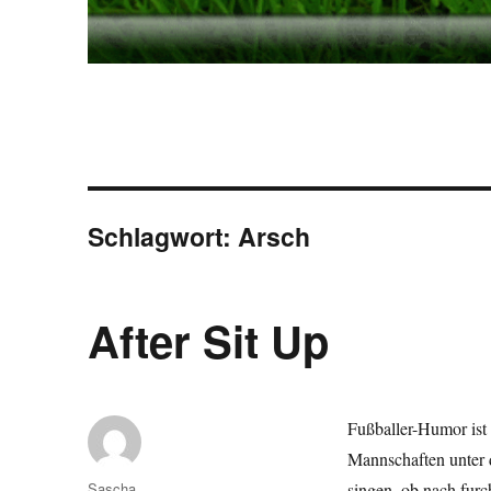
Schlagwort:
Arsch
After Sit Up
Fußballer-Humor ist
Mannschaften unter
Autor
Sascha
singen, ob nach furc