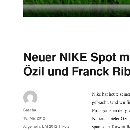
Neuer NIKE Spot mi
Özil und Franck Ri
Nike hat heute sein
gebracht. Und wir fi
Autor
Sascha
Protagonisten der 
Veröffentlicht
18. Mai 2012
Nationalspieler Özil
am
Kategorien
Allgemein
,
EM 2012 Trikots
spanische Torwart Ik