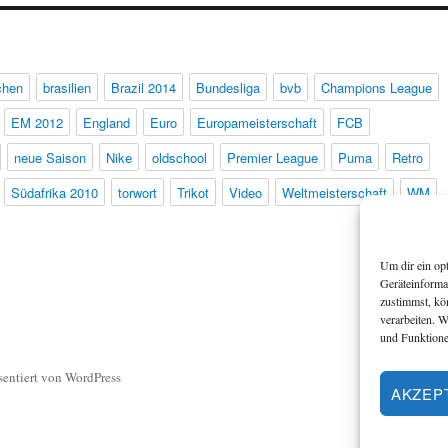
chen
brasilien
Brazil 2014
Bundesliga
bvb
Champions League
EM 2012
England
Euro
Europameisterschaft
FCB
neue Saison
Nike
oldschool
Premier League
Puma
Retro
Südafrika 2010
torwort
Trikot
Video
Weltmeisterschaft
WM
Um dir ein op
Geräteinforma
zustimmst, kö
verarbeiten. 
und Funktione
sentiert von WordPress
AKZEP