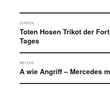
Beitragsnavigation
ZURÜCK
Toten Hosen Trikot der Fort
Vorheriger
Beitrag:
Tages
WEITER
A wie Angriff – Mercedes m
Nächster
Beitrag: