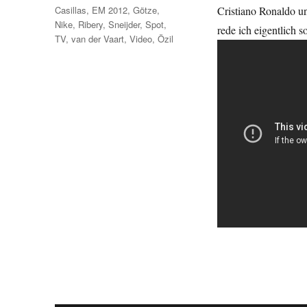
Schlagwörter
Casillas
,
EM 2012
,
Götze
,
Cristiano Ronaldo un
Nike
,
Ribery
,
Sneijder
,
Spot
,
rede ich eigentlich s
TV
,
van der Vaart
,
Video
,
Özil