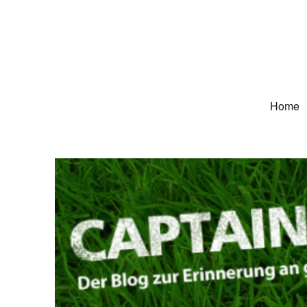
Captain Trikot
Der Blog zur Erinnerung an grüne Deutschland-Trikots
Home