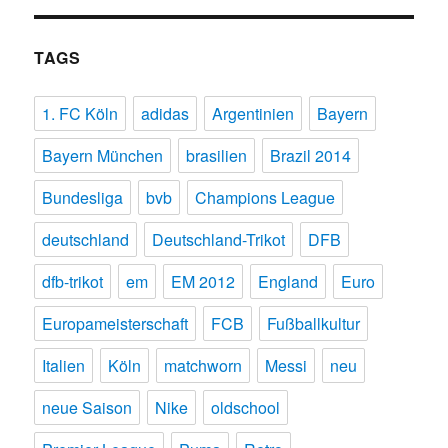
TAGS
1. FC Köln
adidas
Argentinien
Bayern
Bayern München
brasilien
Brazil 2014
Bundesliga
bvb
Champions League
deutschland
Deutschland-Trikot
DFB
dfb-trikot
em
EM 2012
England
Euro
Europameisterschaft
FCB
Fußballkultur
Italien
Köln
matchworn
Messi
neu
neue Saison
Nike
oldschool