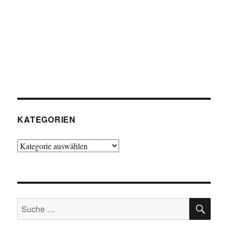
KATEGORIEN
Kategorien
SU
Suche
nach: