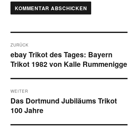
Beitragsnavigation
ZURÜCK
ebay Trikot des Tages: Bayern
Vorheriger
Trikot 1982 von Kalle Rummenigge
Beitrag:
WEITER
Das Dortmund Jubiläums Trikot
Nächster
100 Jahre
Beitrag: