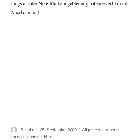
Jungs aus der Nike-Marketingabteilung haben es echt drauf.
Anerkennung!
Autor
Veröffentlicht
Kategorien
Schlagwörter
Sascha
25. September 2009
Allgemein
Arsenal
am
London
,
arshavin
,
Nike