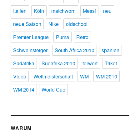
Italien
Köln
matchworn
Messi
neu
neue Saison
Nike
oldschool
Premier League
Puma
Retro
Schweinsteiger
South Africa 2010
spanien
Südafrika
Südafrika 2010
torwort
Trikot
Video
Weltmeisterschaft
WM
WM 2010
WM 2014
World Cup
WARUM