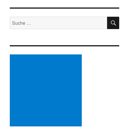
SU
Suche
nach: