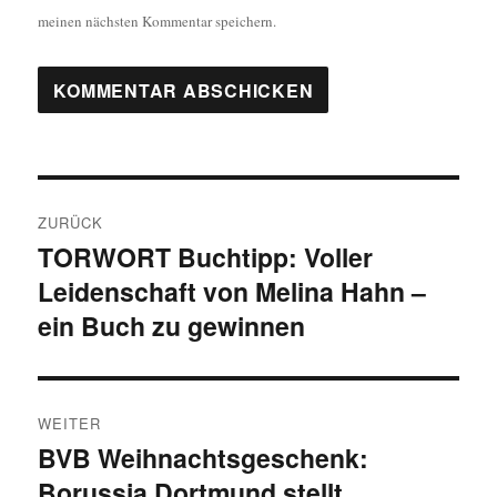
meinen nächsten Kommentar speichern.
Beitragsnavigation
ZURÜCK
TORWORT Buchtipp: Voller
Vorheriger
Leidenschaft von Melina Hahn –
Beitrag:
ein Buch zu gewinnen
WEITER
BVB Weihnachtsgeschenk:
Nächster
Borussia Dortmund stellt
Beitrag: