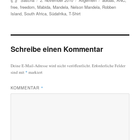
Sascha
2. November 2010
Allgemein
adidas
,
ANC
,
am
free
,
freedom
,
Mabida
,
Mandela
,
Nelson Mandela
,
Robben
Island
,
South Africa
,
Südafrika
,
T-Shirt
Schreibe einen Kommentar
Deine E-Mail-Adresse wird nicht veröffentlicht.
Erforderliche Felder
sind mit
*
markiert
KOMMENTAR
*